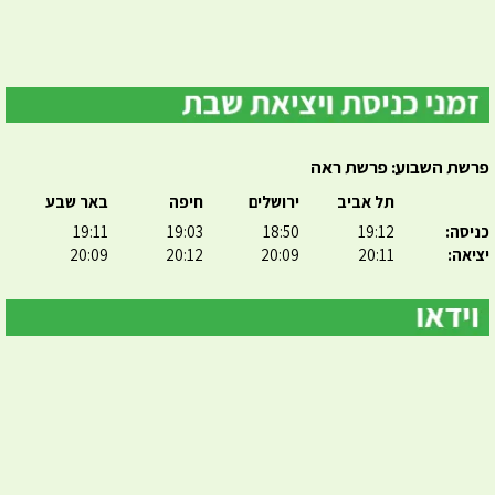
פרשת השבוע: פרשת ראה
תל אביב
ירושלים
חיפה
באר שבע
כניסה:
19:12
18:50
19:03
19:11
יציאה:
20:11
20:09
20:12
20:09