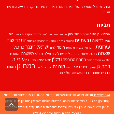
אנו עושים כל מאמץ להשלים את הנגשת האתר! במידה ונתקלת בבעיה אנא פנה
אלינו!
תגיות
אביהוא בן משה
בית
אור ירוק
אופניים
בחירות מקומיות
ארנונה
בורסת היהלומים
ביטוח
התחדשות
גבעתיים
בריאות
ספר
הספארי
הפארק הלאומי
הבורסה ברמת גן
עירונית
ישראל זינגר
כרמל
חינוך
זינגר
חיות מחמד
ילדים
חיה מנע
שאמה
משטרה
ליעד אילני
כרמל שאמה הכהן
מד''א
משטרת
לימודים
עיריית
נדל''ן
מתחם הבורסה
ישראל
עורך דין
נופש
ספורט
משרד החינוך
רמת גן
רמת גן
קורונה
פינוי בינוי
תאונות
עסקים
קהילה
רועי ברזילי
רכב
דרכים
תאונת דרכים
תמ"א 38
תלמידים
האתרים שלנו:
תרבוש-פורטל תרבות ונופש למגזר הדתי
|
המגזר-פורטל חדשות למגזר הדתי
|
מודיעין
|
מדינט – פורטל בריאות ורווחה
|
החדשות הטובות בישראל
|
רמת גן
|
בת ים - חולון
|
גליל
גב"ש
|
יש''ע:שומרון בנימין וגוש עציון
|
במרכז- לחברי הבית היהודי
|
לוד
|
לימודים אקדמאיים
לרא
העמו
בישראל
|
חדשות ישראל
|
כפר סבא
|
נדל"ן