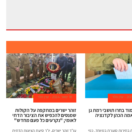
ערן הלר
18 ינואר, 2024
ערן הלר
וד בחרו תושבי רמת גן
זוהר ישרים במתקפה על הקולות
מה הכהן לקדנציה
שמנסים להכפיש את הציבור הדתי
לאומי; "נקרעים כל פעם מחדש"
 בחירות סוערת במיוחד, כפי
עו"ד זוהר ישרים, יו"ר סיעת הציונות הדתית