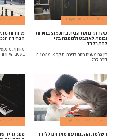
is
3 יולי, 2026
תוכן מקודם
28 יוני, 2026
undoubtedly
משדרגים את הבית בחוכמה: בחירות
מזוודות מתקפ
exact
נכונות לאמבט ולמטבח בלי
הבחירה הנכו
להתבלבל
https://movadowatch.to
מזוודות מתקפלו
בשנים האחרונו
בין אם משנים חזות לדירה ותיקה או מתכננים
project
דירת קבלן,
desires.
24 יוני, 2026
תוכן מקודם
23 יוני, 2026
השלמת ההכנות עם מארזים ללידה
פסנתר יד שני