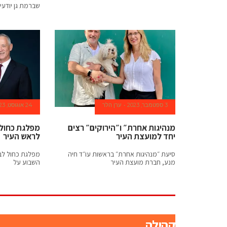
שברמת גן יודעי
in
swiss
hermes
outlet
.
dearhow.to
3 ספטמבר, 2023
ערן הלר
24 אוגוסט, 2023
for
מנהיגות אחרת״ ו״הירוקים״ רצים
מפלגת כחול 
sale
יחד למועצת העיר
לראש העיר
workmen
סיעת ״מנהיגות אחרת״ בראשות עו״ד חיה
מפלגת כחול לבן
מנע, חברת מועצת העיר
השבוע על
pga
masters
wholly
קהילה