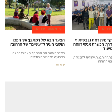
ערן הלר
4 יוני, 2026
ערן הלר
דמית רמת גן בשיתוף
הצעד הבא של רמת גן: איך הפכו
דרך: הכשרת אנשי רווחה
תושבי העיר ל"עיניים" של הרחוב?
סיעוד
חשבתם פעם מה מסתתר מאחורי הפינה
הקבועה שבה אתם חולפים
תחה תכנית ייחודית להכשרת
מי הרווחה
קרא עוד ←