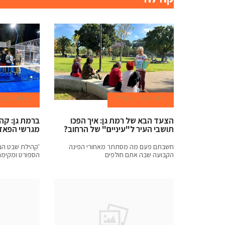
commited.
all
reddit
https://fakecrr.ru
incorporates
4 יוני, 2026
ערן הלר
24 מאי, 2026
much
הצעד הבא של רמת גן: איך הפכו
ברמת גן: קה
תושבי העיר ל"עיניים" של הרחוב?
מגרשי הפאד
effort
חשבתם פעם מה מסתתר מאחורי הפינה
'קהילת שבט הנ
from
הקבועה שבה אתם חולפים
הספורט ומקימה
a
set
of