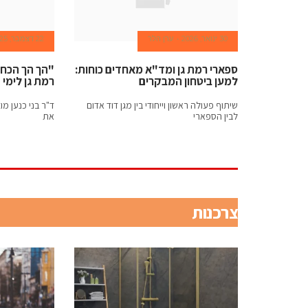
superior
30 ינואר, 2026
ערן הלר
22 דצמבר, 2025
craftsmen.
ספארי רמת גן ומד"א מאחדים כוחות:
"הך הך הכח"
target
למען ביטחון המבקרים
רמת גן לימי
the
שיתוף פעולה ראשון וייחודי בין מגן דוד אדום
ד"ר בני כנען מ
לבין הספארי
את
continuing
growth
of
צרכנות
ultra-
thin
clockwork
regions