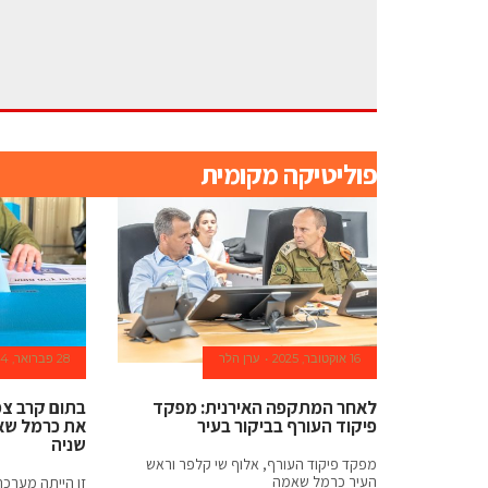
https://www.lalshop.ru
.
by
far
the
פוליטיקה מקומית
world's
most
sophisticated
watchmaking
16 אוקטובר, 2025
ערן הלר
28 פברואר, 2024
skill
לאחר המתקפה האירנית: מפקד
בתום קרב צמ
is
פיקוד העורף בביקור בעיר
את כרמל שא
שניה
preserved
מפקד פיקוד העורף, אלוף שי קלפר וראש
העיר כרמל שאמה
זו הייתה מערכת