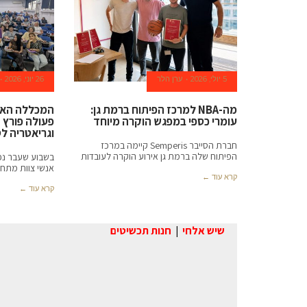
under
$60
extra
5 יולי, 2026
ערן הלר
26 יוני, 2026
attractive.
מה-NBA למרכז הפיתוח ברמת גן:
המכללה האק
swiss-
עומרי כספי במפגש הוקרה מיוחד
פעולה פורץ 
וגריאטריה ל
חברת הסייבר Semperis קיימה במרכז
made
הפיתוח שלה ברמת גן אירוע הוקרה לעובדות
בשבוע שעבר נפ
אנשי צוות מתחו
luxury
קרא עוד ←
קרא עוד ←
https://www.apxvape.com
.
שיש אלחי
|
חנות תכשיטים
30%
off
automatic