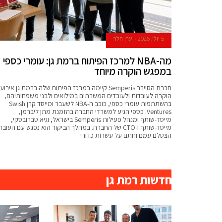
5 יולי, 2026
ערן הלר
מה-NBA למרכז הפיתוח ברמת גן: עומרי כספי
במפגש הוקרה מיוחד
חברת הסייבר Semperis קיימה במרכז הפיתוח שלה ברמת גן אירוע
הוקרה לעובדות ולעובדים המשרתים במילואים ולבני משפחותיהם,
בהשתתפות עומרי כספי, כוכב ה-NBA לשעבר ומייסד קרן Swish
Ventures. כספי הגיע למשרדי החברה בהזמנת מתן ליברמן,
מייסד-שותף ומנהל פעילות Semperis בישראל, וגיא טברובסקי,
מייסד-שותף ו-CTO של החברה. במהלך הביקור הוא נפגש עם העובד
הצטלם עמם וחתם על עשרות כדורי
excellent
חדשות רמת גן
cheap
swisswatch.to