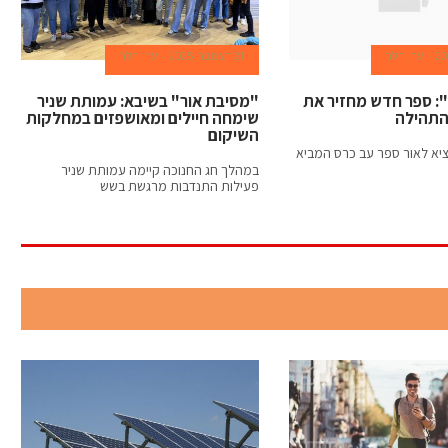
ערן הלר
21 דצמבר, 2025
ערן הלר
: ספר חדש מחזיר את
"מסיבת אור" בשיבא: עמותת שניר
 התהילה
שימחה חיילים ומאושפזים במחלקות
השיקום
וציא לאור ספר עב כרס המביא
במהלך חג החנוכה קיימה עמותת שניר
פעילות התנדבות מרגשת בשש