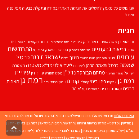
אנו עושים כל מאמץ להשלים את הנגשת האתר! במידה ונתקלת בבעיה אנא פנה
אלינו!
תגיות
אביהוא בן משה
בית
אור ירוק
אופניים
בחירות מקומיות
ארנונה
בורסת היהלומים
ביטוח
התחדשות
גבעתיים
בריאות
ספר
הספארי
הפארק הלאומי
הבורסה ברמת גן
עירונית
ישראל זינגר
כרמל
חינוך
זינגר
חיות מחמד
ילדים
חיה מנע
שאמה
משטרה
ליעד אילני
כרמל שאמה הכהן
מד''א
משטרת
לימודים
עיריית
נדל''ן
מתחם הבורסה
ישראל
עורך דין
נופש
ספורט
משרד החינוך
רמת גן
רמת גן
קורונה
פינוי בינוי
תאונות
עסקים
קהילה
רועי ברזילי
רכב
דרכים
תאונת דרכים
תמ"א 38
תלמידים
האתרים שלנו:
תרבוש-פורטל תרבות ונופש למגזר הדתי
|
המגזר-פורטל חדשות למגזר הדתי
|
מודיעין
|
מדינט – פורטל בריאות ורווחה
|
החדשות הטובות בישראל
|
רמת גן
|
בת ים - חולון
|
גליל
גב"ש
|
יש''ע:שומרון בנימין וגוש עציון
|
במרכז- לחברי הבית היהודי
|
לוד
|
לימודים אקדמאיים
לרא
בישראל
|
חדשות ישראל
|
כפר סבא
|
נדל"ן