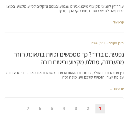
עורך דין לענייני נזקי גוף מייצג אנשים שנפגעו בגופם ונזקקים לסיוע מקצועי במיצוי
זכויותיהם לפיצוי כספי. תחום נזקי הגוף מקיף
קרא עוד ←
תוכן מקודם
1 יוני, 2026
נפגעתם בדרך? כך מממשים זכויות בתאונת חזרה
מהעבודה, מחלת מקצוע וביטוח חובה
בין אם מדובר בהחלקה בתחנת האוטובוס אחרי משמרת או בכאב כרוני מהעבודה
על פס ייצור, הזכויות שלכם אינן מילה גסה.
קרא עוד ←
7
6
5
4
3
2
1