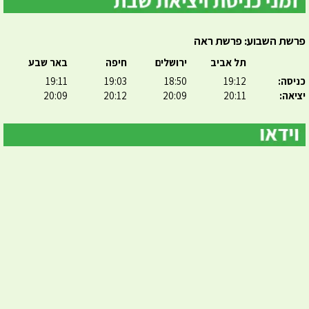
פרשת השבוע: פרשת ראה
תל אביב
ירושלים
חיפה
באר שבע
כניסה:
19:12
18:50
19:03
19:11
יציאה:
20:11
20:09
20:12
20:09