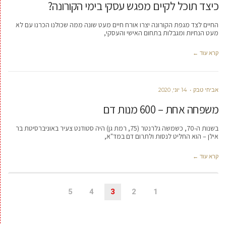
כיצד תוכל לקיים מפגש עסקי בימי הקורונה?
החיים לצד מגפת הקורונה יצרו אורח חיים מעט שונה ממה שכולנו הכרנו עם לא
מעט הנחיות ומגבלות בתחום האישי והעסקי,
קרא עוד ←
אביחי טבק
14 יוני, 2020
משפחה אחת – 600 מנות דם
בשנות ה-70, כשמשה גלרנטר (75, רמת גן) היה סטודנט צעיר באוניברסיטת בר
אילן – הוא החליט לנסות ולתרום דם במד"א,
קרא עוד ←
5
4
3
2
1