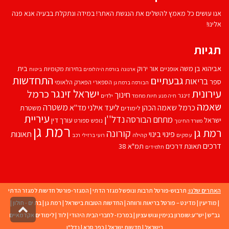
אנו עושים כל מאמץ להשלים את הנגשת האתר! במידה ונתקלת בבעיה אנא פנה
אלינו!
תגיות
אביהוא בן משה
בית
אור ירוק
אופניים
בחירות מקומיות
ארנונה
בורסת היהלומים
ביטוח
התחדשות
גבעתיים
בריאות
ספר
הספארי
הפארק הלאומי
הבורסה ברמת גן
עירונית
ישראל זינגר
כרמל
חינוך
זינגר
חיות מחמד
ילדים
חיה מנע
שאמה
משטרה
ליעד אילני
כרמל שאמה הכהן
מד''א
משטרת
לימודים
עיריית
נדל''ן
מתחם הבורסה
ישראל
עורך דין
נופש
ספורט
משרד החינוך
רמת גן
רמת גן
קורונה
פינוי בינוי
תאונות
עסקים
קהילה
רועי ברזילי
רכב
דרכים
תאונת דרכים
תמ"א 38
תלמידים
האתרים שלנו:
תרבוש-פורטל תרבות ונופש למגזר הדתי
|
המגזר-פורטל חדשות למגזר הדתי
|
מודיעין
|
מדינט – פורטל בריאות ורווחה
|
החדשות הטובות בישראל
|
רמת גן
|
בת ים - חולון
|
גליל
גב"ש
|
יש''ע:שומרון בנימין וגוש עציון
|
במרכז- לחברי הבית היהודי
|
לוד
|
לימודים אקדמאיים
לרא
העמו
בישראל
|
חדשות ישראל
|
כפר סבא
|
נדל"ן