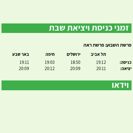
פרשת השבוע: פרשת ראה
תל אביב
ירושלים
חיפה
באר שבע
כניסה:
19:12
18:50
19:03
19:11
יציאה:
20:11
20:09
20:12
20:09