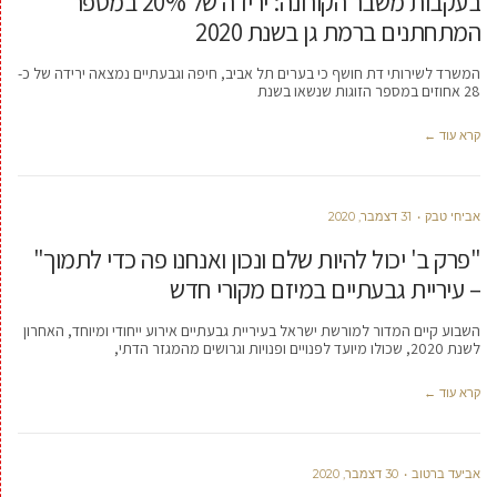
בעקבות משבר הקורונה: ירידה של 20% במספר
המתחתנים ברמת גן בשנת 2020
המשרד לשירותי דת חושף כי בערים תל אביב, חיפה וגבעתיים נמצאה ירידה של כ-
28 אחוזים במספר הזוגות שנשאו בשנת
קרא עוד ←
אביחי טבק
31 דצמבר, 2020
"פרק ב' יכול להיות שלם ונכון ואנחנו פה כדי לתמוך"
– עיריית גבעתיים במיזם מקורי חדש
השבוע קיים המדור למורשת ישראל בעיריית גבעתיים אירוע ייחודי ומיוחד, האחרון
לשנת 2020, שכולו מיועד לפנויים ופנויות וגרושים מהמגזר הדתי,
קרא עוד ←
אביעד ברטוב
30 דצמבר, 2020