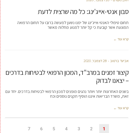
תוכן מקודם
28 דצמבר, 2020
סבון אנטי-אייג'ינג: כל מה שרצית לדעת
תחום טיפולי האנטי-אייג'ינג של ימנו נשען למעשה ברובו על תחום הרפואה
המונעת אשר קובעת כי קל יותר למנוע מחלות מאשר
קרא עוד ←
אביעד ברטוב
28 דצמבר, 2020
קיצור זמנים במרב"ד, המכון הרפואי לבטיחות בדרכים
– יצאנו לבדוק
בשנים האחרונות יותר ויותר נהגים מופנים למכון הרפואי לבטיחות בדרכים. יחד עם
זאת, משרד הבריאות איננו הוסיף תקנים נוספים וכח
קרא עוד ←
7
6
5
4
3
2
1