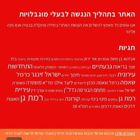
האתר בתהליך הנגשה לבעלי מוגבלויות
אנו עושים כל מאמץ להשלים את הנגשת האתר! במידה ונתקלת בבעיה אנא פנה
אלינו!
תגיות
אביהוא בן משה
בית
אור ירוק
אופניים
בחירות מקומיות
ארנונה
בורסת היהלומים
ביטוח
התחדשות
גבעתיים
בריאות
ספר
הספארי
הפארק הלאומי
הבורסה ברמת גן
עירונית
ישראל זינגר
כרמל
חינוך
זינגר
חיות מחמד
ילדים
חיה מנע
שאמה
משטרה
ליעד אילני
כרמל שאמה הכהן
מד''א
משטרת
לימודים
עיריית
נדל''ן
מתחם הבורסה
ישראל
עורך דין
נופש
ספורט
משרד החינוך
רמת גן
רמת גן
קורונה
פינוי בינוי
תאונות
עסקים
קהילה
רועי ברזילי
רכב
דרכים
תאונת דרכים
תמ"א 38
תלמידים
האתרים שלנו:
תרבוש-פורטל תרבות ונופש למגזר הדתי
|
המגזר-פורטל חדשות למגזר הדתי