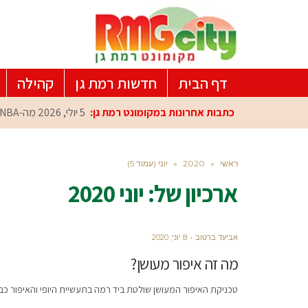
דף הבית
חדשות רמת גן
קהילה
כתבות אחרונות במקומונט רמת גן:
5 יולי, 2026
מה-NBA למרכז הפיתוח ברמת גן: עומרי כספי במפגש הוקרה מיוחד
ראשי
»
2020
»
יוני (עמוד 5)
ארכיון של:
יוני 2020
אביעד ברטוב
8 יוני, 2020
מה זה איפור מעושן?
טכניקת האיפור המעושן שולטת ביד רמה בתעשיית היופי והאיפור כ