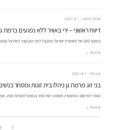
אביעד ברטוב
1 יוני, 2020
דיווח ראשוני – ירי באוויר ללא נפגעים ברמת גן
במוקד 100 של משטרת ישראל התקבל לפני זמן קצר דיווח על קטטה ברמת גן. במהלך הדיווח נמסר כי נורתה ירייה
קרא עוד ←
ערן הלר
1 יוני, 2020
בני זוג מרמת גן ניהלו בית זונות ומסחר בנשים
הותר לפרסום: המשטרה חשפה רשת סחר בנשים למטרות זנות, שפעלה 
קרא עוד ←
2
1