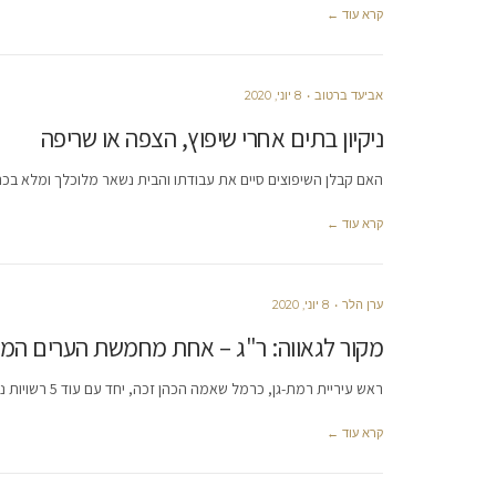
קרא עוד ←
אביעד ברטוב
8 יוני, 2020
ניקיון בתים אחרי שיפוץ, הצפה או שריפה
האם קבלן השיפוצים סיים את עבודתו והבית נשאר מלוכלך ומלא בכת
קרא עוד ←
ערן הלר
8 יוני, 2020
מקור לגאווה: ר"ג – אחת מחמשת הערים המוב
ראש עיריית רמת-גן, כרמל שאמה הכהן זכה, יחד עם עוד 5 רשויות נוספות, לאות של כבוד מנשיא המדינה על תרומתו
קרא עוד ←