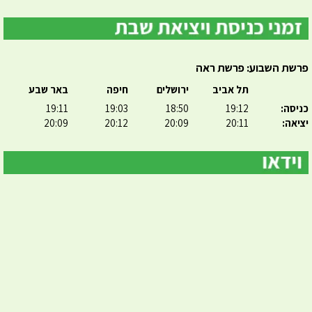
פרשת השבוע: פרשת ראה
תל אביב
ירושלים
חיפה
באר שבע
כניסה:
19:12
18:50
19:03
19:11
יציאה:
20:11
20:09
20:12
20:09