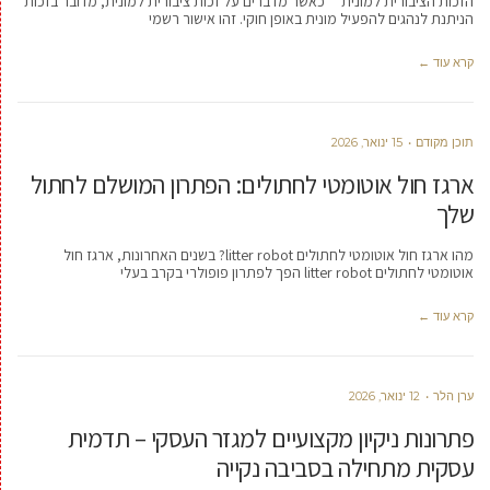
הזכות הציבורית למונית כאשר מדברים על זכות ציבורית למונית, מדובר בזכות
הניתנת לנהגים להפעיל מונית באופן חוקי. זהו אישור רשמי
קרא עוד ←
תוכן מקודם
15 ינואר, 2026
ארגז חול אוטומטי לחתולים: הפתרון המושלם לחתול
שלך
מהו ארגז חול אוטומטי לחתולים litter robot? בשנים האחרונות, ארגז חול
אוטומטי לחתולים litter robot הפך לפתרון פופולרי בקרב בעלי
קרא עוד ←
ערן הלר
12 ינואר, 2026
פתרונות ניקיון מקצועיים למגזר העסקי – תדמית
עסקית מתחילה בסביבה נקייה