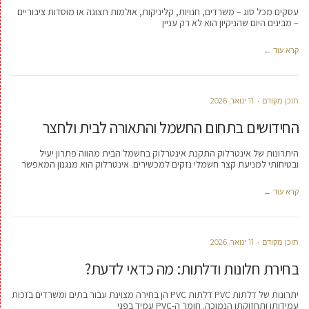
עסקים מכל סוג – משרדים, חנויות, קליניקות, אולמות תצוגה או מוסדות ציבוריים
– מבינים היום שהניקיון הוא לא רק עניין
קרא עוד ←
תוכן מקודם
11 ינואר, 2026
החידושים בתחום החשמל והתאורה לבית ולחצר
היתרונות של אינטרלוק התקנת אינטרלוק בחשמל הבית מהווה פתרון יעיל
ובטיחותי למניעת קצר חשמלי נזקים למכשירים. אינטרלוק הוא מנגנון המאפשר
קרא עוד ←
תוכן מקודם
11 ינואר, 2026
בחירת חלונות ודלתות: מה כדאי לדעת?
יתרונות של דלתות PVC דלתות PVC הן בחירה מצוינת עבור בתים ומשרדים בזכות
עמידותן ותחזוקתן הנמוכה. חומר ה-PVC עמיד בפני