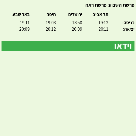
פרשת השבוע: פרשת ראה
תל אביב
ירושלים
חיפה
באר שבע
כניסה:
19:12
18:50
19:03
19:11
יציאה:
20:11
20:09
20:12
20:09