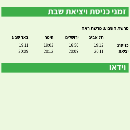
פרשת השבוע: פרשת ראה
תל אביב
ירושלים
חיפה
באר שבע
כניסה:
19:12
18:50
19:03
19:11
יציאה:
20:11
20:09
20:12
20:09