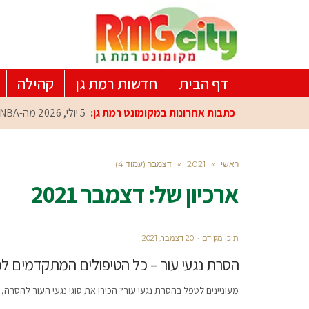
דף הבית
חדשות רמת גן
קהילה
כתבות אחרונות במקומונט רמת גן:
5 יולי, 2026
מה-NBA למרכז הפיתוח ברמת גן: עומרי כספי במפגש הוקרה מיוחד
ראשי
»
2021
»
דצמבר (עמוד 4)
ארכיון של:
דצמבר 2021
תוכן מקודם
20 דצמבר, 2021
הסרת נגעי עור – כל הטיפולים המתקדמים ל
מעוניינים לטפל בהסרת נגעי עור? הכירו את סוגי נגעי העור להסרה,