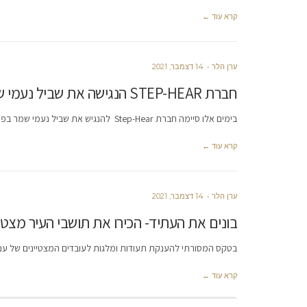
קרא עוד ←
ערן הלר
14 דצמבר, 2021
חברת STEP-HEAR הנגישה את שביל נעמי שמר בפארק הלאומי לאנשים עם עיוורון או לקות ראיה
בימים אלו סיימה חברת Step-Hear להנגיש את שביל נעמי שמר בפארק הלאומי ברמת גן עבור אנשים עם עיוורון או לקות ראיה.
קרא עוד ←
ערן הלר
14 דצמבר, 2021
בונים את העתיד- הכירו את תושבי העיר מצטיינ
בטקס המסורתי להענקת תעודות ומלגות לעובדים המצטיינים של ענף הבנייה והתעשיות הנלוות ל
קרא עוד ←