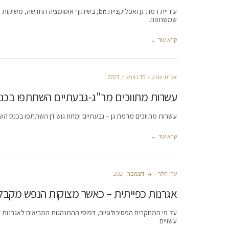
עיריית רמת-גן ואפליקציית bit, בשיתוף אוטו
שמשתפת
קרא עוד ←
אביחי טבק
15 דצמבר, 2021
עשרות מתווכים מר"ג-גבעתיים השתתפו בכנס
עשרות מתווכים מרמת גן – גבעתיים ומחוז גוש דן השתתפו בכנס השנתי ה-3 של לשכת מתווכי הנדל"ן הארצית שנערך ב
קרא עוד ←
ערן הלר
14 דצמבר, 2021
אגרנות כפייתית – כאשר מצוקות הנפש מקבלו
על פי המחקרים הפסיכולוגיים, דפוסי ההתנהגות המביאים לאגרנות כפי
עשויים