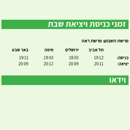
פרשת השבוע: פרשת ראה
תל אביב
ירושלים
חיפה
באר שבע
כניסה:
19:12
18:50
19:03
19:11
יציאה:
20:11
20:09
20:12
20:09