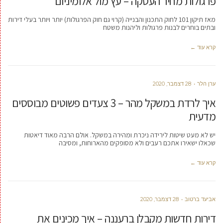
פרגולות מחיר העסקה – עץ מול אלומיניום
מאז תיקון 101 לחוק התכנון והבנייה (קרוי גם חוק הפרגולות) יותר ויותר בעלי דירות
ובתים בוחרים לבנות פרגולות וליהנות משטח
קרא עוד ←
ערן הלר
28 דצמבר, 2020
איך לרדת במשקל מהר – 3 צעדים פשוטים מבוססים
מדעית
יש לא מעט שיטות לירידה ניכרת ומהירה במשקל. אולם הרבה מאוד דיאטות
שכאלו ישאירו אתכם רעבים ולא מסופקים מהארוחות, ומסיבה
קרא עוד ←
אביעד ברטוב
28 דצמבר, 2020
דירות חדשות מקבלן ברעננה – איך מכינים את