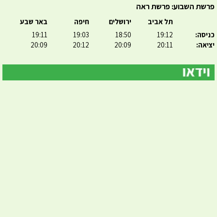
פרשת השבוע: פרשת ראה
תל אביב
ירושלים
חיפה
באר שבע
כניסה:
19:12
18:50
19:03
19:11
יציאה:
20:11
20:09
20:12
20:09