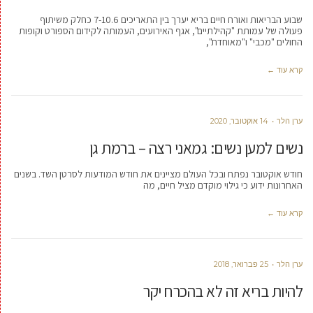
שבוע הבריאות ואורח חיים בריא יערך בין התאריכים 7-10.6 כחלק משיתוף
פעולה של עמותת "קהילתיים", אגף האירועים, העמותה לקידום הספורט וקופות
החולים "מכבי" ו"מאוחדת",
קרא עוד ←
ערן הלר
14 אוקטובר, 2020
נשים למען נשים: גמאני רצה – ברמת גן
חודש אוקטובר נפתח ובכל העולם מציינים את חודש המודעות לסרטן השד. בשנים
האחרונות ידוע כי גילוי מוקדם מציל חיים, מה
קרא עוד ←
ערן הלר
25 פברואר, 2018
להיות בריא זה לא בהכרח יקר