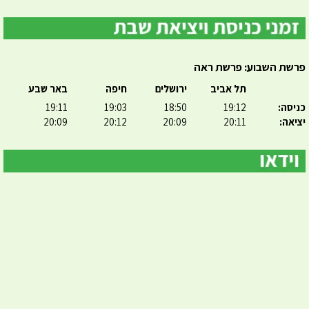
פרשת השבוע: פרשת ראה
תל אביב
ירושלים
חיפה
באר שבע
כניסה:
19:12
18:50
19:03
19:11
יציאה:
20:11
20:09
20:12
20:09