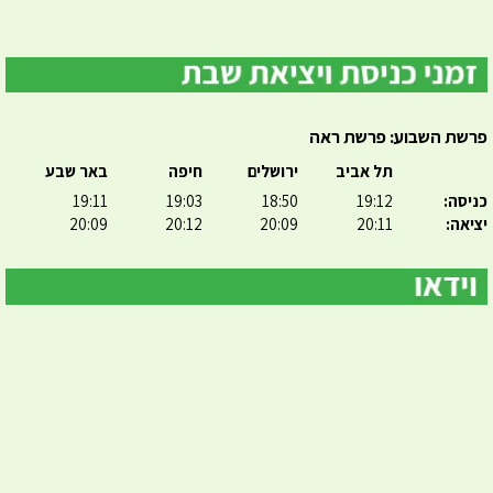
פרשת השבוע: פרשת ראה
תל אביב
ירושלים
חיפה
באר שבע
כניסה:
19:12
18:50
19:03
19:11
יציאה:
20:11
20:09
20:12
20:09