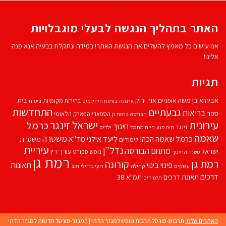
האתר בתהליך הנגשה לבעלי מוגבלויות
אנו עושים כל מאמץ להשלים את הנגשת האתר! במידה ונתקלת בבעיה אנא פנה
אלינו!
תגיות
אביהוא בן משה
בית
אור ירוק
אופניים
בחירות מקומיות
ארנונה
בורסת היהלומים
ביטוח
התחדשות
גבעתיים
בריאות
ספר
הספארי
הפארק הלאומי
הבורסה ברמת גן
עירונית
ישראל זינגר
כרמל
חינוך
זינגר
חיות מחמד
ילדים
חיה מנע
שאמה
משטרה
ליעד אילני
כרמל שאמה הכהן
מד''א
משטרת
לימודים
עיריית
נדל''ן
מתחם הבורסה
ישראל
עורך דין
נופש
ספורט
משרד החינוך
רמת גן
רמת גן
קורונה
פינוי בינוי
תאונות
עסקים
קהילה
רועי ברזילי
רכב
דרכים
תאונת דרכים
תמ"א 38
תלמידים
האתרים שלנו:
תרבוש-פורטל תרבות ונופש למגזר הדתי
|
המגזר-פורטל חדשות למגזר הדתי