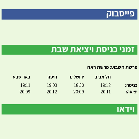
פרשת השבוע: פרשת ראה
תל אביב
ירושלים
חיפה
באר שבע
כניסה:
19:12
18:50
19:03
19:11
יציאה:
20:11
20:09
20:12
20:09