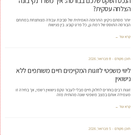
הנכס השקט שלכם בבורסה: איך משרד נקי בונה
הצלחה עסקית?
יותר מסתם ניקיון: התרומה האמיתית של סביבת עבודה מצוחצחת במתחם
הבורסה התוסס של רמת גן, כל פרט קובע. בין פגישות
קרא עוד ←
תוכן מקודם
8 פברואר, 2026
ליווי משפטי לזוגות המקיימים חיים משותפים ללא
נישואין
זוגות רבים בוחרים לחלוק חיים מבלי לעבור טקס נישואין רשמי, אך בחירה זו
מעמידה אותם במצב משפטי שונה מהותית מזה
קרא עוד ←
תוכן מקודם
5 פברואר, 2026