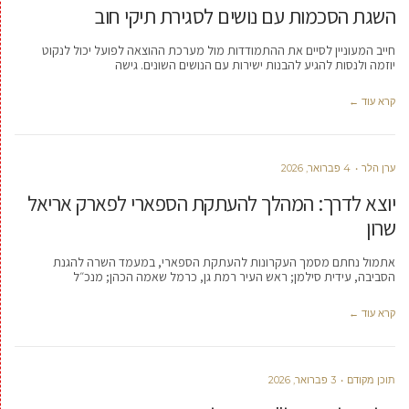
השגת הסכמות עם נושים לסגירת תיקי חוב
חייב המעוניין לסיים את ההתמודדות מול מערכת ההוצאה לפועל יכול לנקוט
יוזמה ולנסות להגיע להבנות ישירות עם הנושים השונים. גישה
קרא עוד ←
ערן הלר
4 פברואר, 2026
יוצא לדרך: המהלך להעתקת הספארי לפארק אריאל
שרון
אתמול נחתם מסמך העקרונות להעתקת הספארי, במעמד השרה להגנת
הסביבה, עידית סילמן; ראש העיר רמת גן, כרמל שאמה הכהן; מנכ״ל
קרא עוד ←
תוכן מקודם
3 פברואר, 2026