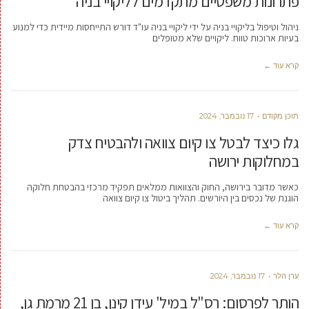
פתרונות משפטיים מתקדמים לליקויי בניה
ניהול וטיפול בליקויי בניה על ידי ליקויי בניה עו"ד דורש התייחסות מיידית כדי למנוע
בעיות ארוכות טווח. ליקויים שלא מטופלים
קרא עוד ←
תוכן מקודם
17 נובמבר, 2024
גלו כיצד לבטל צו קיום צוואה ולהבטיח צדק
במחלוקות ירושה‏
כאשר מדובר בירושה, החוק והצוואות ממלאים תפקיד מרכזי בהבטחת חלוקה
הוגנת של נכסים בין היורשים. תהליך ביטול צו קיום צוואה
קרא עוד ←
ערן הלר
17 נובמבר, 2024
הותר לפרסום: רס"ל במיל' עידן קינן, בן 21 מרמת גן,