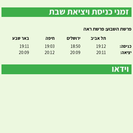
פרשת השבוע: פרשת ראה
תל אביב
ירושלים
חיפה
באר שבע
כניסה:
19:12
18:50
19:03
19:11
יציאה:
20:11
20:09
20:12
20:09