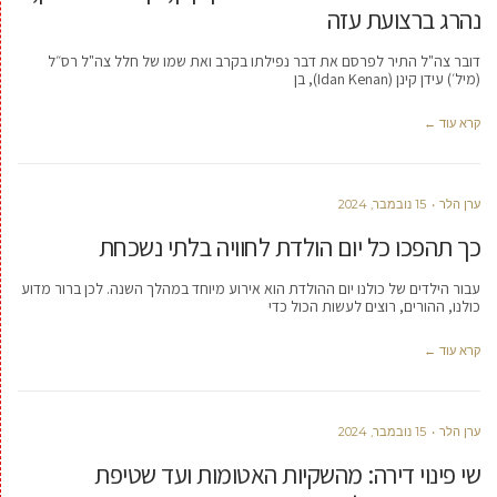
נהרג ברצועת עזה
דובר צה"ל התיר לפרסם את דבר נפילתו בקרב ואת שמו של חלל צה"ל רס״ל
(מיל׳) עידן קינן (Idan Kenan), בן
קרא עוד ←
ערן הלר
15 נובמבר, 2024
כך תהפכו כל יום הולדת לחוויה בלתי נשכחת
עבור הילדים של כולנו יום ההולדת הוא אירוע מיוחד במהלך השנה. לכן ברור מדוע
כולנו, ההורים, רוצים לעשות הכול כדי
קרא עוד ←
ערן הלר
15 נובמבר, 2024
שי פינוי דירה: מהשקיות האטומות ועד שטיפת