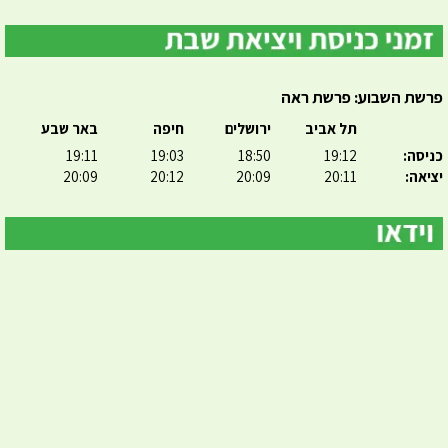
פרשת השבוע: פרשת ראה
תל אביב
ירושלים
חיפה
באר שבע
כניסה:
19:12
18:50
19:03
19:11
יציאה:
20:11
20:09
20:12
20:09