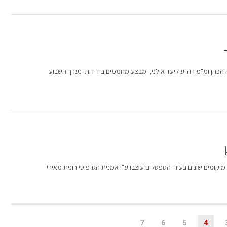
 הכהן ומ"מ רה"ע ליעד אילני, 'מבצע מחממים בידידות' נערך השבוע
7
6
5
4