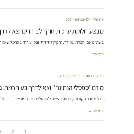
ערן הלר
10 פברואר, 2021
מבצע חלוקת ערכות חורף לבודדים יצא לדרך
בשת"פ עם 'חברת עמידר', 'הקרן לידידות' ובסיוע רה"ע כרמל שאמה
קרא עוד ←
אביעד ברטוב
10 פברואר, 2021
מיזם 'ספסלי הנתינה' יוצא לדרך בעיר רמת-גן
בצל משבר הקורונה, המיזם הייחודי 'ספסלי הנתינה' יוצא לדרך ב-10 מיקומים שונים בעיר. הספסלים עוצבו ע"י אמנית הגרפיטי רונית מאירי
קרא עוד ←
3
2
1