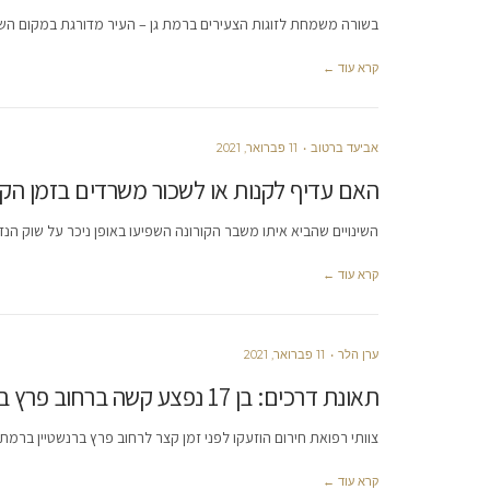
בשורה משמחת לזוגות הצעירים ברמת גן – העיר מדורגת במקום השל
קרא עוד ←
אביעד ברטוב
11 פברואר, 2021
האם עדיף לקנות או לשכור משרדים בזמן הקו
השינויים שהביא איתו משבר הקורונה השפיעו באופן ניכר על שוק הנ
קרא עוד ←
ערן הלר
11 פברואר, 2021
תאונת דרכים: בן 17 נפצע קשה ברחוב פרץ ברנשטיין
צוותי רפואת חירום הוזעקו לפני זמן קצר לרחוב פרץ ברנשטיין ברמת 
קרא עוד ←