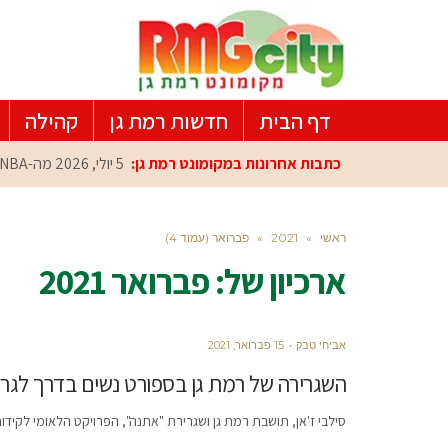
דף הבית
חדשות רמת גן
קהילה
כתבות אחרונות במקומונט רמת גן:
5 יולי, 2026
מה-NBA למרכז הפיתוח ברמת גן: עומרי כספי במפגש הוקרה מיוחד
ראשי
»
2021
»
פברואר (עמוד 4)
ארכיון של:
פברואר 2021
אביחי טבק
15 פברואר, 2021
השגרירה של רמת גן בספורט נשים בדרך לגר
סילבי ז'אן, תושבת רמת גן ושגרירת "אתנה", הפרויקט הלאומי לקי