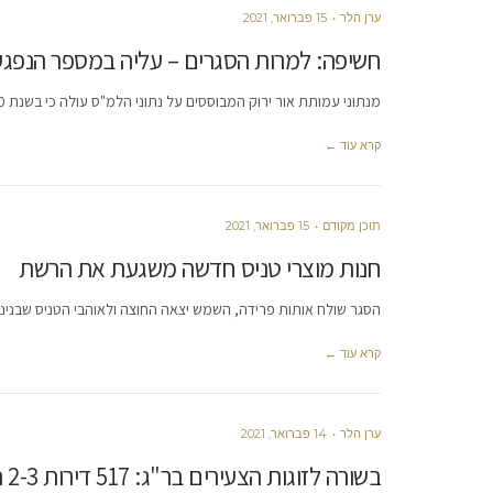
ערן הלר
15 פברואר, 2021
חשיפה: למרות הסגרים – עליה במספר הנפגעים 
מנתוני עמותת אור ירוק המבוססים על נתוני הלמ"ס עולה כי בשנת 2020 נהרגו בכבישי ישראל 305 בני אדם. מבין ההרוגים
קרא עוד ←
תוכן מקודם
15 פברואר, 2021
חנות מוצרי טניס חדשה משגעת את הרשת
הסגר שולח אותות פרידה, השמש יצאה החוצה ולאוהבי הטניס שבנינ
קרא עוד ←
ערן הלר
14 פברואר, 2021
בשורה לזוגות הצעירים בר"ג: 517 דירות 2-3 החלו בבניה בעיר