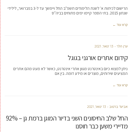
הרישום לכיתות א' לשנת הלימודים תשפ"ב החל ויימשך עד ל-3 בפברואר, לילידי
שנתון 2015. בתי הספר קיימו ימים פתוחים בביה"ס
קרא עוד ←
ערן הלר
13 ינואר, 2021
קידום אתרים אורגני בגוגל
ניתן למצוא כיום באינטרנט מגוון אתרי אינטרנט, כאשר לא מעט מהם אתרים
המציעים שירותים, מוצרים או מידע דומה. בין אם
קרא עוד ←
אביעד ברטוב
13 ינואר, 2021
החל שלב החיסונים השני בדיור המוגן ברמת גן – 92%
מדיירי משען כבר חוסנו