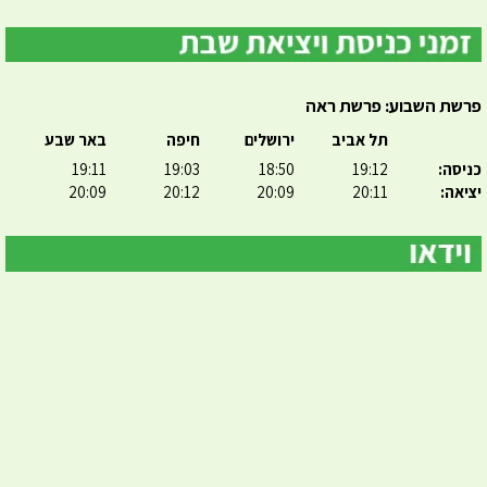
פרשת השבוע: פרשת ראה
תל אביב
ירושלים
חיפה
באר שבע
כניסה:
19:12
18:50
19:03
19:11
יציאה:
20:11
20:09
20:12
20:09