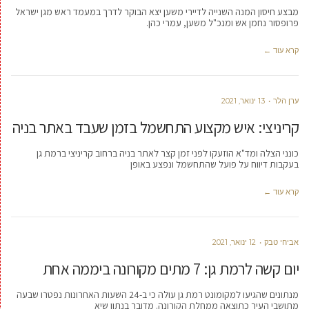
מבצע חיסון המנה השנייה לדיירי משען יצא הבוקר לדרך במעמד ראש מגן ישראל
פרופסור נחמן אש ומנכ"ל משען, עמרי כהן.
קרא עוד ←
ערן הלר
13 ינואר, 2021
קריניצי: איש מקצוע התחשמל בזמן שעבד באתר בניה
כונני הצלה ומד"א הוזעקו לפני זמן קצר לאתר בניה ברחוב קריניצי ברמת גן
בעקבות דיווח על פועל שהתחשמל ונפצע באופן
קרא עוד ←
אביחי טבק
12 ינואר, 2021
יום קשה לרמת גן: 7 מתים מקורונה ביממה אחת
מנתונים שהגיעו למקומונט רמת גן עולה כי ב-24 השעות האחרונות נפטרו שבעה
מתושבי העיר כתוצאה ממחלת הקורונה. מדובר בנתון שיא