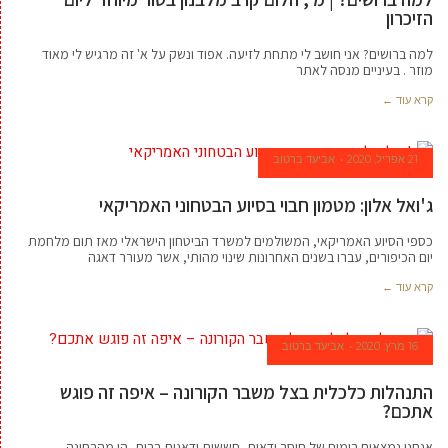
הזיכרון
למה ברושים? אני חושב לי מתחת לזיעה. אפוד ונשק על א' זה מרגיש לי מאוד
מוזר . בעיניים מנסה לאתר
קרא עוד ←
21 אפריל, 2020
אביעד ברטוב
ג'ואל אלון: מטמון חבוי בסיוע הבטחוני האמריקאי
כספי הסיוע האמריקאי, המשולמים למשרד הביטחון הישראלי מאז תום מלחמת
יום הכיפורים, עברו בשנים האחרונות שינוי מהותי, אשר מעורר דאגה
קרא עוד ←
16 מרץ, 2020
אביעד ברטוב
התנהלות כלכלית בצל משבר הקורונה – איפה זה פוגש
אתכם?
אנחנו נמצאים בימים של חוסר ודאות, חששות ודאגות רבות, הן מהבחינה