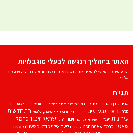
האתר בתהליך הנגשה לבעלי מוגבלויות
אנו עושים כל מאמץ להשלים את הנגשת האתר! במידה ונתקלת בבעיה אנא פנה
אלינו!
תגיות
אביהוא בן משה
בית
אור ירוק
אופניים
בחירות מקומיות
ארנונה
בורסת היהלומים
ביטוח
התחדשות
גבעתיים
בריאות
ספר
הספארי
הפארק הלאומי
הבורסה ברמת גן
עירונית
ישראל זינגר
כרמל
חינוך
זינגר
חיות מחמד
ילדים
חיה מנע
שאמה
משטרה
ליעד אילני
כרמל שאמה הכהן
מד''א
משטרת
לימודים
עיריית
נדל''ן