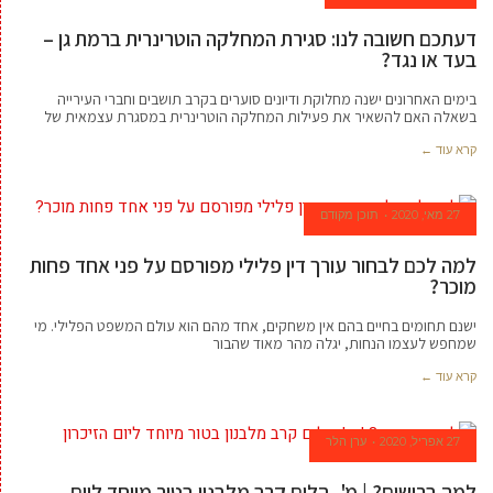
דעתכם חשובה לנו: סגירת המחלקה הוטרינרית ברמת גן –
בעד או נגד?
בימים האחרונים ישנה מחלוקת ודיונים סוערים בקרב תושבים וחברי העירייה
בשאלה האם להשאיר את פעילות המחלקה הוטרינרית במסגרת עצמאית של
קרא עוד ←
27 מאי, 2020
תוכן מקודם
למה לכם לבחור עורך דין פלילי מפורסם על פני אחד פחות
מוכר?
ישנם תחומים בחיים בהם אין משחקים, אחד מהם הוא עולם המשפט הפלילי. מי
שמחפש לעצמו הנחות, יגלה מהר מאוד שהבור
קרא עוד ←
27 אפריל, 2020
ערן הלר
למה ברושים? | מ', הלום קרב מלבנון בטור מיוחד ליום