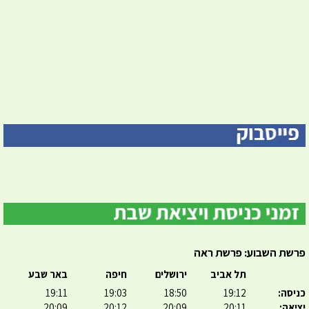
פרשת השבוע: פרשת ראה
תל אביב
ירושלים
חיפה
באר שבע
כניסה:
19:12
18:50
19:03
19:11
יציאה:
20:11
20:09
20:12
20:09