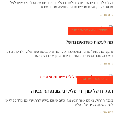
בעלי כלבים רבים סבורים כי חולשה ברגליים האחוריות של הכלב אופיינית לגיל
מבוגר בלבד, ואינם מבינים מדוע התופעה מתרחשת גם
קרא עוד ←
6 אוגוסט, 2020
אביעד ברטוב
מה לעשות כשרואים נחש?
נתקלתם בנחש? מדובר בסיטואציה מלחיצה ולא נעימה אשר עלולה להסתיים גם
בנשיכה. מהם הצעדים החשובים ביותר אותן יש לבצע כאשר
קרא עוד ←
20 יולי, 2020
ערן הלר
תפקידו של עורך דין פלילי בייצוג נפגעי עבירה
בעבר הרחוק, נאשם אשר הוגש נגדו כתב אישום וביקש להתייעץ עם עו"ד פלילי או
להיות מיוצג על ידי עו"ד פלילי
קרא עוד ←