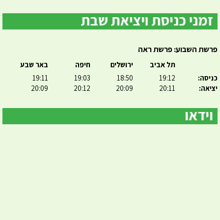
פרשת השבוע: פרשת ראה
תל אביב
ירושלים
חיפה
באר שבע
כניסה:
19:12
18:50
19:03
19:11
יציאה:
20:11
20:09
20:12
20:09