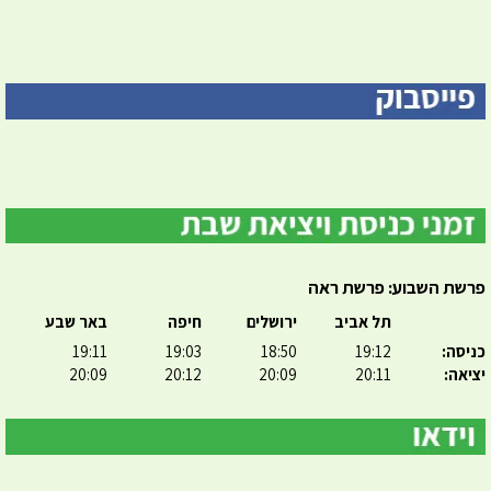
פרשת השבוע: פרשת ראה
תל אביב
ירושלים
חיפה
באר שבע
כניסה:
19:12
18:50
19:03
19:11
יציאה:
20:11
20:09
20:12
20:09