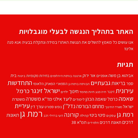
האתר בתהליך הנגשה לבעלי מוגבלויות
אנו עושים כל מאמץ להשלים את הנגשת האתר! במידה ונתקלת בבעיה אנא פנה
אלינו!
תגיות
אביהוא בן משה
בית
אור ירוק
אופניים
בחירות מקומיות
ארנונה
בורסת היהלומים
ביטוח
התחדשות
גבעתיים
בריאות
ספר
הספארי
הפארק הלאומי
הבורסה ברמת גן
עירונית
ישראל זינגר
כרמל
חינוך
זינגר
חיות מחמד
ילדים
חיה מנע
שאמה
משטרה
ליעד אילני
כרמל שאמה הכהן
מד''א
משטרת
לימודים
עיריית
נדל''ן
מתחם הבורסה
ישראל
עורך דין
נופש
ספורט
משרד החינוך
רמת גן
רמת גן
קורונה
פינוי בינוי
תאונות
עסקים
קהילה
רועי ברזילי
רכב
דרכים
תאונת דרכים
תמ"א 38
תלמידים