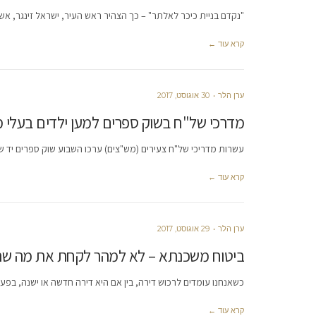
"נקדם בניית כיכר לאלתר" – כך הצהיר ראש העיר, ישראל זינגר, א
קרא עוד ←
ערן הלר
30 אוגוסט, 2017
מדרכי של"ח בשוק ספרים למען ילדים בעלי מו
עשרות מדריכי של"ח צעירים (מש"צים) ערכו השבוע שוק ספרים יד שני
קרא עוד ←
ערן הלר
29 אוגוסט, 2017
ביטוח משכנתא – לא למהר לקחת את מה שהבנ
כשאנחנו עומדים לרכוש דירה, בין אם היא דירה חדשה או ישנה, בפ
קרא עוד ←