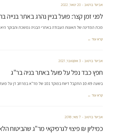
אביעד ברטוב
20 ינואר, 2022
לפני זמן קצר: פועל בניין נהרג באתר בנייה בר
מכת המדינה של תאונות העבודה באתרי הבניה נמשכת והבוקר היא גבתה את חייו
קרא עוד ←
אביעד ברטוב
3 אוקטובר, 2021
חפץ כבד נפל על פועל באתר בניה בר"ג
בשעה 10:49 התקבל דיווח במוקד 101 של מד"א במרחב דן על פועל שנפגע מחפץ כבד שנפל עליו באתר בנייה ברחוב
קרא עוד ←
אביעד ברטוב
7 מאי, 2018
כמיליון ₪ פיצוי לגרפיקאי מר"ג שהביטוח הל