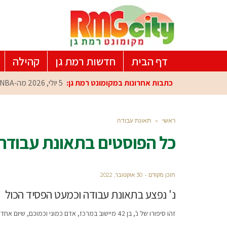
דף הבית
חדשות רמת גן
קהילה
כתבות אחרונות במקומונט רמת גן:
5 יולי, 2026
מה-NBA למרכז הפיתוח ברמת גן: עומרי כספי במפגש הוקרה מיוחד
ראשי
»
תאונת עבודה
כל הפוסטים ב
תאונת עבודה
תוכן מקודם
30 אוקטובר, 2022
נ' נפצע בתאונת עבודה וכמעט הפסיד הכול
זהו סיפורו של נ', בן 42 מיישוב במרכז, אדם כמוני וכמוכם, שיום אחד התהפך עליו עולמו. נ' נשוי, ולו ולאשתו