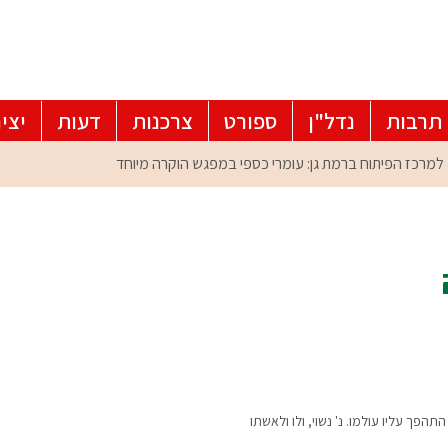
תרבות
נדל"ן
ספורט
צרכנות
דעות
יצי