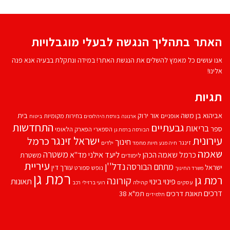
האתר בתהליך הנגשה לבעלי מוגבלויות
אנו עושים כל מאמץ להשלים את הנגשת האתר! במידה ונתקלת בבעיה אנא פנה
אלינו!
תגיות
אביהוא בן משה
בית
אור ירוק
אופניים
בחירות מקומיות
ארנונה
בורסת היהלומים
ביטוח
התחדשות
גבעתיים
בריאות
ספר
הספארי
הפארק הלאומי
הבורסה ברמת גן
עירונית
ישראל זינגר
כרמל
חינוך
זינגר
חיות מחמד
ילדים
חיה מנע
שאמה
משטרה
ליעד אילני
כרמל שאמה הכהן
מד''א
משטרת
לימודים
עיריית
נדל''ן
מתחם הבורסה
ישראל
עורך דין
נופש
ספורט
משרד החינוך
רמת גן
רמת גן
קורונה
פינוי בינוי
תאונות
עסקים
קהילה
רועי ברזילי
רכב
דרכים
תאונת דרכים
תמ"א 38
תלמידים