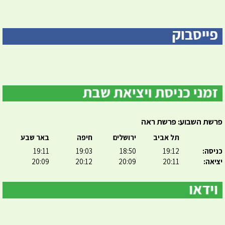
פרשת השבוע: פרשת ראה
תל אביב
ירושלים
חיפה
באר שבע
כניסה:
19:12
18:50
19:03
19:11
יציאה:
20:11
20:09
20:12
20:09