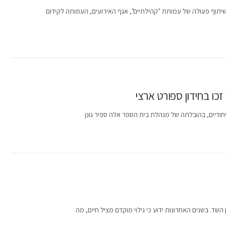
אורח חיים בריא יערך בין התאריכים 7-10.6 כחלק משיתוף פעולה של עמותת "קהילתיים", אגף האירועים, העמותה לקידום
זכו בחידון ספורט ארצי
 ייחודיים, בהובלתה של מנהלת בית הספר אלה ספיר גונן
ד. בשנים האחרונות ידוע כי גילוי מוקדם מציל חיים, מה