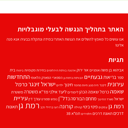
האתר בתהליך הנגשה לבעלי מוגבלויות
אנו עושים כל מאמץ להשלים את הנגשת האתר! במידה ונתקלת בבעיה אנא פנה
אלינו!
תגיות
אביהוא בן משה
בית
אור ירוק
אופניים
בחירות מקומיות
ארנונה
בורסת היהלומים
ביטוח
התחדשות
גבעתיים
בריאות
ספר
הספארי
הפארק הלאומי
הבורסה ברמת גן
עירונית
ישראל זינגר
כרמל
חינוך
זינגר
חיות מחמד
ילדים
חיה מנע
שאמה
משטרה
ליעד אילני
כרמל שאמה הכהן
מד''א
משטרת
לימודים
עיריית
נדל''ן
מתחם הבורסה
ישראל
עורך דין
נופש
ספורט
משרד החינוך
רמת גן
רמת גן
קורונה
פינוי בינוי
תאונות
עסקים
קהילה
רועי ברזילי
רכב
דרכים
תאונת דרכים
תמ"א 38
תלמידים