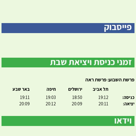
פרשת השבוע: פרשת ראה
תל אביב
ירושלים
חיפה
באר שבע
כניסה:
19:12
18:50
19:03
19:11
יציאה:
20:11
20:09
20:12
20:09