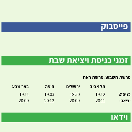
פרשת השבוע: פרשת ראה
תל אביב
ירושלים
חיפה
באר שבע
כניסה:
19:12
18:50
19:03
19:11
יציאה:
20:11
20:09
20:12
20:09