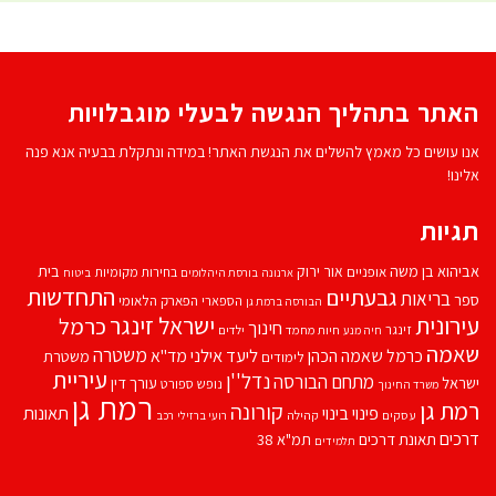
האתר בתהליך הנגשה לבעלי מוגבלויות
אנו עושים כל מאמץ להשלים את הנגשת האתר! במידה ונתקלת בבעיה אנא פנה
אלינו!
תגיות
אביהוא בן משה
בית
אור ירוק
אופניים
בחירות מקומיות
ארנונה
בורסת היהלומים
ביטוח
התחדשות
גבעתיים
בריאות
ספר
הספארי
הפארק הלאומי
הבורסה ברמת גן
עירונית
ישראל זינגר
כרמל
חינוך
זינגר
חיות מחמד
ילדים
חיה מנע
שאמה
משטרה
ליעד אילני
כרמל שאמה הכהן
מד''א
משטרת
לימודים
עיריית
נדל''ן
מתחם הבורסה
ישראל
עורך דין
נופש
ספורט
משרד החינוך
רמת גן
רמת גן
קורונה
פינוי בינוי
תאונות
עסקים
קהילה
רועי ברזילי
רכב
דרכים
תאונת דרכים
תמ"א 38
תלמידים