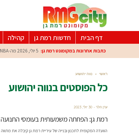
דף הבית
חדשות רמת גן
קהילה
כתבות אחרונות במקומונט רמת גן:
5 יולי, 2026
מה-NBA למרכז הפיתוח ברמת גן: עומרי כספי במפגש הוקרה מיוחד
ראשי
»
נווה יהושוע
כל הפוסטים ב
נווה יהושוע
ערן הלר
30 יולי, 2023
רמת גן: הפחתה משמעותית בעומסי התנועה בר
הוועדה המקומית לתכנון ובנייה של עיריית רמת גן קיבלה את מתווה ב