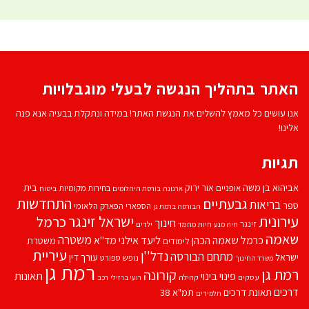
האתר בתהליך הנגשה לבעלי מוגבלויות
אנו עושים כל מאמץ להשלים את הנגשת האתר! במידה ונתקלת בבעיה אנא פנה
אלינו!
תגיות
אביהוא בן משה
בית
אור ירוק
אופניים
בחירות מקומיות
ארנונה
בורסת היהלומים
ביטוח
התחדשות
גבעתיים
בריאות
ספר
הספארי
הפארק הלאומי
הבורסה ברמת גן
עירונית
ישראל זינגר
כרמל
חינוך
זינגר
חיות מחמד
ילדים
חיה מנע
שאמה
משטרה
ליעד אילני
כרמל שאמה הכהן
מד''א
משטרת
לימודים
עיריית
נדל''ן
מתחם הבורסה
ישראל
עורך דין
נופש
ספורט
משרד החינוך
רמת גן
רמת גן
קורונה
פינוי בינוי
תאונות
עסקים
קהילה
רועי ברזילי
רכב
דרכים
תאונת דרכים
תמ"א 38
תלמידים