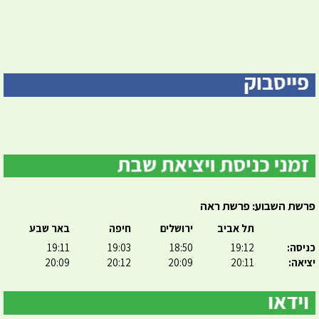
פרשת השבוע: פרשת ראה
תל אביב
ירושלים
חיפה
באר שבע
כניסה:
19:12
18:50
19:03
19:11
יציאה:
20:11
20:09
20:12
20:09