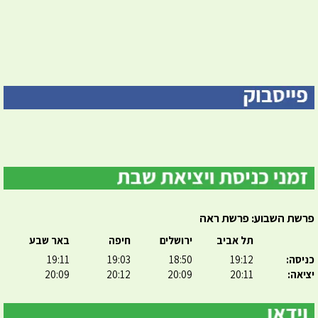
פרשת השבוע: פרשת ראה
תל אביב
ירושלים
חיפה
באר שבע
כניסה:
19:12
18:50
19:03
19:11
יציאה:
20:11
20:09
20:12
20:09