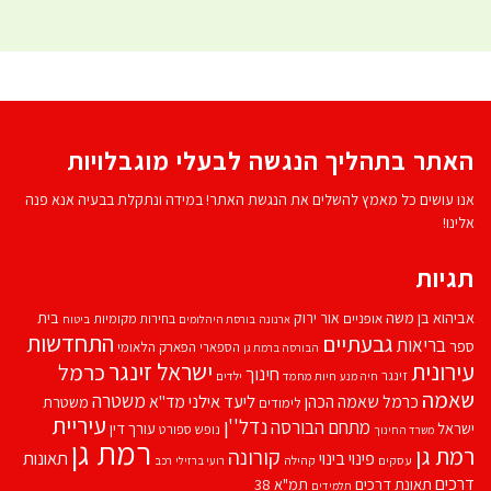
האתר בתהליך הנגשה לבעלי מוגבלויות
אנו עושים כל מאמץ להשלים את הנגשת האתר! במידה ונתקלת בבעיה אנא פנה
אלינו!
תגיות
אביהוא בן משה
בית
אור ירוק
אופניים
בחירות מקומיות
ארנונה
בורסת היהלומים
ביטוח
התחדשות
גבעתיים
בריאות
ספר
הספארי
הפארק הלאומי
הבורסה ברמת גן
עירונית
ישראל זינגר
כרמל
חינוך
זינגר
חיות מחמד
ילדים
חיה מנע
שאמה
משטרה
ליעד אילני
כרמל שאמה הכהן
מד''א
משטרת
לימודים
עיריית
נדל''ן
מתחם הבורסה
ישראל
עורך דין
נופש
ספורט
משרד החינוך
רמת גן
רמת גן
קורונה
פינוי בינוי
תאונות
עסקים
קהילה
רועי ברזילי
רכב
דרכים
תאונת דרכים
תמ"א 38
תלמידים