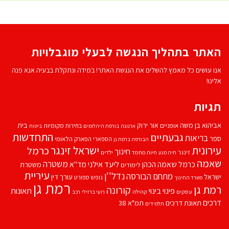
האתר בתהליך הנגשה לבעלי מוגבלויות
אנו עושים כל מאמץ להשלים את הנגשת האתר! במידה ונתקלת בבעיה אנא פנה
אלינו!
תגיות
אביהוא בן משה
בית
אור ירוק
אופניים
בחירות מקומיות
ארנונה
בורסת היהלומים
ביטוח
התחדשות
גבעתיים
בריאות
ספר
הספארי
הפארק הלאומי
הבורסה ברמת גן
עירונית
ישראל זינגר
כרמל
חינוך
זינגר
חיות מחמד
ילדים
חיה מנע
שאמה
משטרה
ליעד אילני
כרמל שאמה הכהן
מד''א
משטרת
לימודים
עיריית
נדל''ן
מתחם הבורסה
ישראל
עורך דין
נופש
ספורט
משרד החינוך
רמת גן
רמת גן
קורונה
פינוי בינוי
תאונות
עסקים
קהילה
רועי ברזילי
רכב
דרכים
תאונת דרכים
תמ"א 38
תלמידים