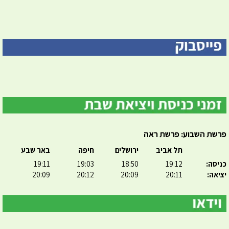
פרשת השבוע: פרשת ראה
תל אביב
ירושלים
חיפה
באר שבע
כניסה:
19:12
18:50
19:03
19:11
יציאה:
20:11
20:09
20:12
20:09