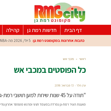
דף הבית
חדשות רמת גן
קהילה
כתבות אחרונות במקומונט רמת גן:
5 יולי, 2026
מה-NBA למרכז הפיתוח ברמת גן: עומרי כספי במפגש הוקרה מיוחד
ראשי
»
מכבי אש
כל הפוסטים ב
מכבי אש
ערן הלר
13 פברואר, 2018
"תודה על 45 שנות שירות למען תושבי רמת-גן"
מועצת העיר רמת-גן נפרדה במעמד חגיגי ומרגש מטפסר אהרון גודינר