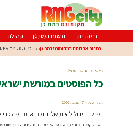
דף הבית
חדשות רמת גן
קהילה
כתבות אחרונות במקומונט רמת גן:
5 יולי, 2026
מה-NBA למרכז הפיתוח ברמת גן: עומרי כספי במפגש הוקרה מיוחד
ראשי
»
מורשת ישראל
כל הפוסטים ב
מורשת ישראל
אביחי טבק
31 דצמבר, 2020
"פרק ב' יכול להיות שלם ונכון ואנחנו פה כדי
השבוע קיים המדור למורשת ישראל בעיריית גבעתיים אירוע ייחודי ומיוחד, האחרון לשנת 2020, שכולו מיועד לפנויי