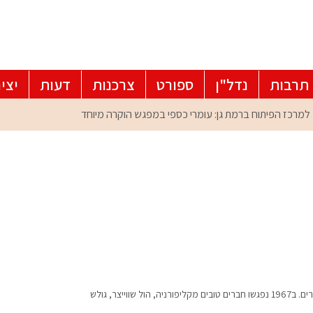
תרבות
נדל"ן
ספורט
צרכנות
דעות
יצי
יצר, גולש