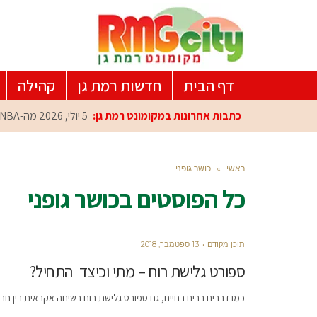
דף הבית
חדשות רמת גן
קהילה
כתבות אחרונות במקומונט רמת גן:
5 יולי, 2026
מה-NBA למרכז הפיתוח ברמת גן: עומרי כספי במפגש הוקרה מיוחד
ראשי
»
כושר גופני
כל הפוסטים ב
כושר גופני
תוכן מקודם
13 ספטמבר, 2018
ספורט גלישת רוח – מתי וכיצד התחיל?
כמו דברים רבים בחיים, גם ספורט גלישת רוח בשיחה אקראית בין חברים. ב1967 נפגשו חברים טובים מקליפורניה, הול שווי