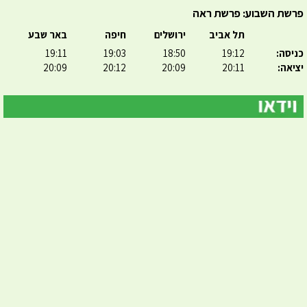
פרשת השבוע: פרשת ראה
תל אביב
ירושלים
חיפה
באר שבע
כניסה:
19:12
18:50
19:03
19:11
יציאה:
20:11
20:09
20:12
20:09