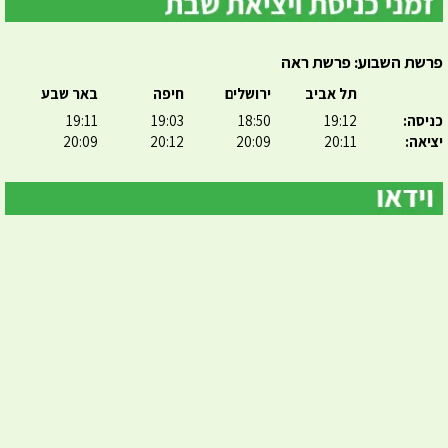
פרשת השבוע: פרשת ראה
תל אביב
ירושלים
חיפה
באר שבע
כניסה:
19:12
18:50
19:03
19:11
יציאה:
20:11
20:09
20:12
20:09