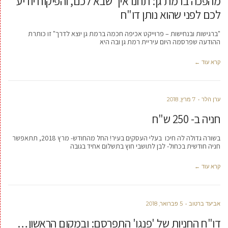
מהפכה ברמת גן: תחנו איך שבא לכם, והפיקוח יודיע
לכם לפני שהוא נותן דו"ח
"ברגישות ובנחישות – פרוייקט אכיפה חכמה ברמת גן יוצא לדרך" זו כותרת
ההודעה שפרסמה היום עיריית רמת גן ובה היא
קרא עוד ←
ערן הלר
7 מרץ, 2018
חניה ב- 250 ש"ח
בשורה גדולה לה חיכו בעלי העסקים בעיר! החל מהחודש- מרץ 2018, תתאפשר
חניה חודשית בכחול- לבן לתושבי חוץ בתשלום אחיד בגובה
קרא עוד ←
אביעד ברטוב
5 פברואר, 2018
דו"ח החניות של 'פנגו' התפרסם: ובמקום הראשון…