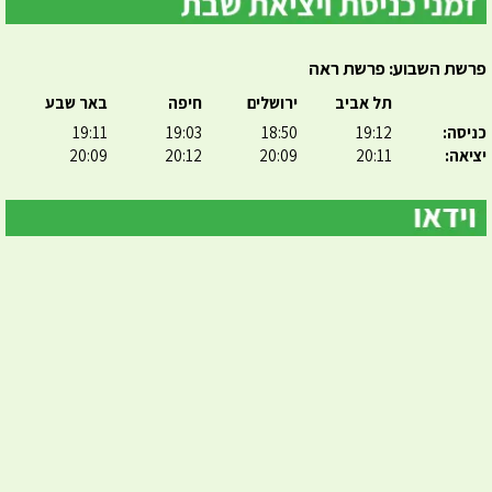
פרשת השבוע: פרשת ראה
תל אביב
ירושלים
חיפה
באר שבע
כניסה:
19:12
18:50
19:03
19:11
יציאה:
20:11
20:09
20:12
20:09