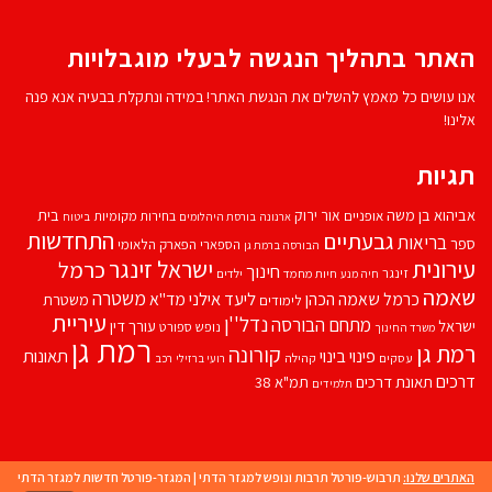
האתר בתהליך הנגשה לבעלי מוגבלויות
אנו עושים כל מאמץ להשלים את הנגשת האתר! במידה ונתקלת בבעיה אנא פנה
אלינו!
תגיות
אביהוא בן משה
בית
אור ירוק
אופניים
בחירות מקומיות
ארנונה
בורסת היהלומים
ביטוח
התחדשות
גבעתיים
בריאות
ספר
הספארי
הפארק הלאומי
הבורסה ברמת גן
עירונית
ישראל זינגר
כרמל
חינוך
זינגר
חיות מחמד
ילדים
חיה מנע
שאמה
משטרה
ליעד אילני
כרמל שאמה הכהן
מד''א
משטרת
לימודים
עיריית
נדל''ן
מתחם הבורסה
ישראל
עורך דין
נופש
ספורט
משרד החינוך
רמת גן
רמת גן
קורונה
פינוי בינוי
תאונות
עסקים
קהילה
רועי ברזילי
רכב
דרכים
תאונת דרכים
תמ"א 38
תלמידים
האתרים שלנו:
תרבוש-פורטל תרבות ונופש למגזר הדתי
|
המגזר-פורטל חדשות למגזר הדתי