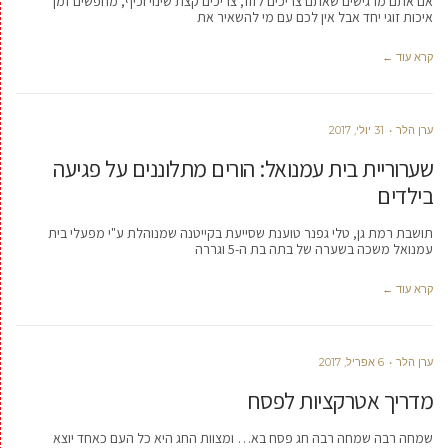
אם אתם מרגישים שאתם צריכים לזוז, צריכים קצת שינוי וכיף, מחפשים זמן
איכות זוגי יחד אבל אין לכם עם מי להשאיר את
קרא עוד ←
ערן הלר
31 יולי, 2017
שערוריית בית עמנואל: הורים מתלוננים על פגיעה
בילדים
תושבת רמת גן, טלי גפנר טוענת שסייעת בקייטנה שמנוהלת ע"י מפעלי בית
עמנואל משכה בשערה של בתה בת ה-5 וגררה
קרא עוד ←
ערן הלר
6 אפריל, 2017
מדריך אטרקציות לפסח
שמחה רבה שמחה רבה חג פסח בא… ומצוות החג היא כל העם כאחד יוצא