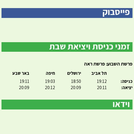
פרשת השבוע: פרשת ראה
תל אביב
ירושלים
חיפה
באר שבע
כניסה:
19:12
18:50
19:03
19:11
יציאה:
20:11
20:09
20:12
20:09