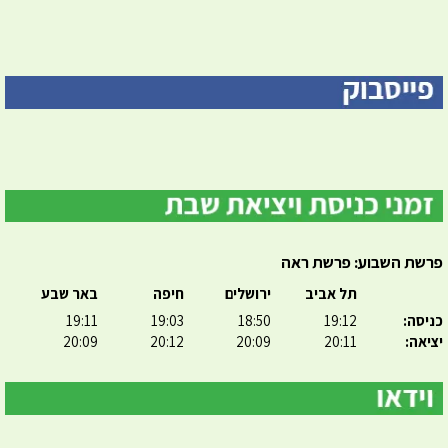
פרשת השבוע: פרשת ראה
תל אביב
ירושלים
חיפה
באר שבע
כניסה:
19:12
18:50
19:03
19:11
יציאה:
20:11
20:09
20:12
20:09