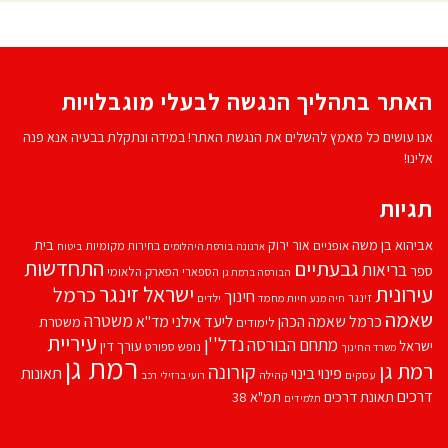
האתר בתהליך הנגשה לבעלי מוגבלויות
אנו עושים כל מאמץ להשלים את הנגשת האתר! במידה ונתקלת בבעיה אנא פנה
אלינו!
תגיות
אביהוא בן משה
בית
אור ירוק
אופניים
בחירות מקומיות
ארנונה
בורסת היהלומים
ביטוח
התחדשות
גבעתיים
בריאות
ספר
הספארי
הפארק הלאומי
הבורסה ברמת גן
עירונית
ישראל זינגר
כרמל
חינוך
זינגר
חיות מחמד
ילדים
חיה מנע
שאמה
משטרה
ליעד אילני
כרמל שאמה הכהן
מד''א
משטרת
לימודים
עיריית
נדל''ן
מתחם הבורסה
ישראל
עורך דין
נופש
ספורט
משרד החינוך
רמת גן
רמת גן
קורונה
פינוי בינוי
תאונות
עסקים
קהילה
רועי ברזילי
רכב
דרכים
תאונת דרכים
תמ"א 38
תלמידים