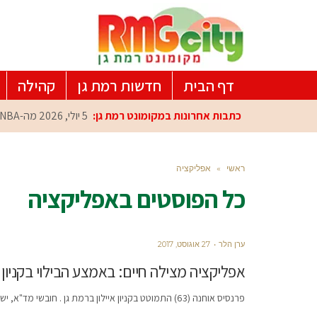
דף הבית
חדשות רמת גן
קהילה
כתבות אחרונות במקומונט רמת גן:
5 יולי, 2026
מה-NBA למרכז הפיתוח ברמת גן: עומרי כספי במפגש הוקרה מיוחד
ראשי
»
אפליקציה
כל הפוסטים ב
אפליקציה
ערן הלר
27 אוגוסט, 2017
אפליקציה מצילה חיים: באמצע הבילוי בקניון 
פרנסיס אוחנה (63) התמוטט בקניון איילון ברמת גן . חובשי מד"א, ישראל ומשה הורוביץ שבילו בקניון עם משפחתם הוקפצו באמצעות