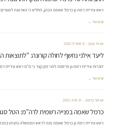
ראש עיריית רמת גן כרמל שאמה הכהן, החליט כי הארנונה למגורים בר"ג לשנת 2021 לא תעלה כפי שמבקש
קרא עוד ←
אביחי טבק
12 אפריל, 2020
ליעד אילני נחשף לחולה קורונה: "לתוצאות הב
דוברות עיריית רמת-גן פרסמה לפני זמן קצר כי מ"מ ראש עיריית רמת
קרא עוד ←
אביעד ברטוב
31 מרץ, 2020
כרמל שאמה בפנייה רשמית לרה"מ: הטל סגר ע
ראש עיריית רמת גן כרמל שאמה פנה לראש הממשלה נתניהו במכתב