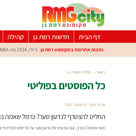
דף הבית
חדשות רמת גן
קהילה
כתבות אחרונות במקומונט רמת גן:
5 יולי, 2026
מה-NBA למרכז הפיתוח ברמת גן: עומרי כספי במפגש הוקרה מיוחד
ראשי
»
פוליטי (עמוד 4)
כל הפוסטים ב
פוליטי
אביחי טבק
9 דצמבר, 2020
החליט להצטרף לגדעון סער? כרמל שאמה ב
מאז אתמול בערב, עם הודעתו של גדעון סער על פרישתו מהליכוד 