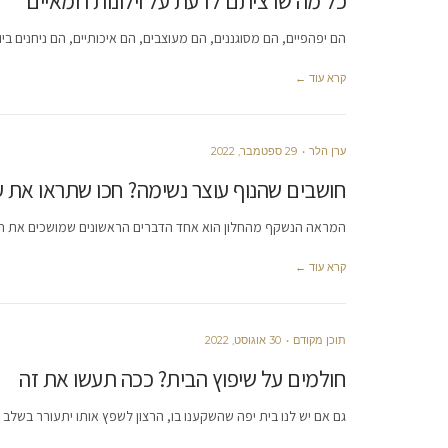
כל מה שרציתם לדעת על וילונות רומאיים
הם יפהפיים, הם מסוגננים, הם מעוצבים, הם איכותיים, הם ניחנים ביו
קרא עוד ←
ערן הלר
29 ספטמבר, 2022
חושבים שהנוף עוצר נשימה? חכו שתראו את ע
המראה הנשקף מהחלון הוא אחד הדברים הראשונים שמושכים את תש
קרא עוד ←
תוכן מקודם
30 אוגוסט, 2022
חולמים על שיפוץ הבית? ככה תעשו את זה
גם אם יש לנו בית יפה שהשקענו בו, הרצון לשפץ אותו יתעורר בשלב 