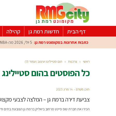
דף הבית
חדשות רמת גן
קהילה
כתבות אחרונות במקומונט רמת גן:
5 יולי, 2026
מה-NBA למרכז הפיתוח ברמת גן: עומרי כספי במפגש הוקרה מיוחד
ראשי
»
צרכנות
»
הום סטיילינג ועיצוב (עמוד 13)
כל הפוסטים ב
הום סטיילינג 
תוכן מקודם
14 מרץ, 2023
צביעת דירה ברמת גן – המלצה לצבעי מקצו
הכירו את חברת טופ פיינט מרחוב ביאליק ברמת גן הצובעת בתים ודי