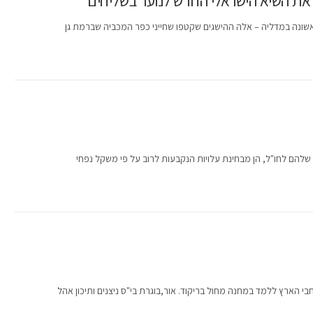
את השיא הישראלי החדש לנוער בשליחים
אשונה במדליה – אלה ההישגים שקטפו שחייני כפר המכביה שברמת גן
שלהם לחו"ל, הן מבחינת עלויות הנקבעות לרוב על פי משקל נפחי
בי הארץ ללמד במחנה מחול בריקוד. אור,בוגרת בי"ס ניצנים ותיכון אהל