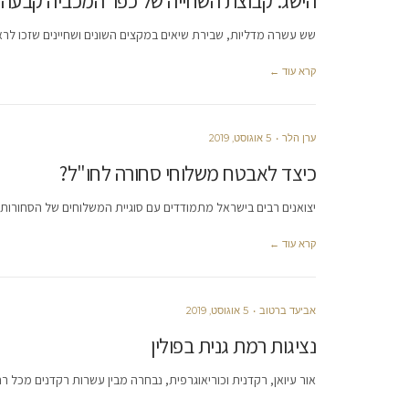
הישג: קבוצת השחייה של כפר המכביה קבעה 
שש עשרה מדליות, שבירת שיאים במקצים השונים ושחיינים שזכו לר
קרא עוד ←
ערן הלר
5 אוגוסט, 2019
כיצד לאבטח משלוחי סחורה לחו"ל?
יצואנים רבים בישראל מתמודדים עם סוגיית המשלוחים של הסחורות 
קרא עוד ←
אביעד ברטוב
5 אוגוסט, 2019
נציגות רמת גנית בפולין
אור עיואן, רקדנית וכוריאוגרפית, נבחרה מבין עשרות רקדנים מכל רח