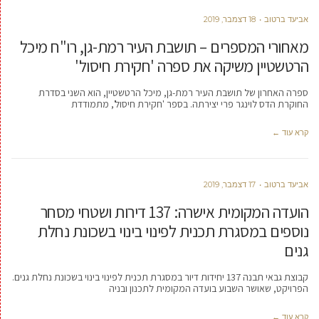
אביעד ברטוב
18 דצמבר, 2019
מאחורי המספרים – תושבת העיר רמת-גן, רו"ח מיכל
הרטשטיין משיקה את ספרה 'חקירת חיסול'
ספרה האחרון של תושבת העיר רמת-גן, מיכל הרטשטיין, הוא השני בסדרת
החוקרת הדס לוינגר פרי יצירתה. בספר 'חקירת חיסול', מתמודדת
קרא עוד ←
אביעד ברטוב
17 דצמבר, 2019
הועדה המקומית אישרה: 137 דירות ושטחי מסחר
נוספים במסגרת תכנית לפינוי בינוי בשכונת נחלת
גנים
‏‏קבוצת גבאי תבנה 137 יחידות דיור במסגרת תכנית לפינוי בינוי בשכונת נחלת גנים.
הפרויקט, שאושר השבוע בועדה המקומית לתכנון ובניה
קרא עוד ←