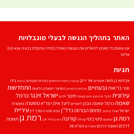
האתר בתהליך הנגשה לבעלי מוגבלויות
אנו עושים כל מאמץ להשלים את הנגשת האתר! במידה ונתקלת בבעיה אנא פנה
אלינו!
תגיות
אביהוא בן משה
בית
אור ירוק
אופניים
בחירות מקומיות
ארנונה
בורסת היהלומים
ביטוח
התחדשות
גבעתיים
בריאות
ספר
הספארי
הפארק הלאומי
הבורסה ברמת גן
עירונית
ישראל זינגר
כרמל
חינוך
זינגר
חיות מחמד
ילדים
חיה מנע
שאמה
משטרה
ליעד אילני
כרמל שאמה הכהן
מד''א
משטרת
לימודים
עיריית
נדל''ן
מתחם הבורסה
ישראל
עורך דין
נופש
ספורט
משרד החינוך
רמת גן
רמת גן
קורונה
פינוי בינוי
תאונות
עסקים
קהילה
רועי ברזילי
רכב
דרכים
תאונת דרכים
תמ"א 38
תלמידים