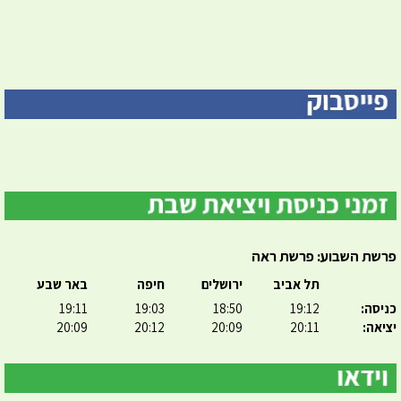
פרשת השבוע: פרשת ראה
תל אביב
ירושלים
חיפה
באר שבע
כניסה:
19:12
18:50
19:03
19:11
יציאה:
20:11
20:09
20:12
20:09