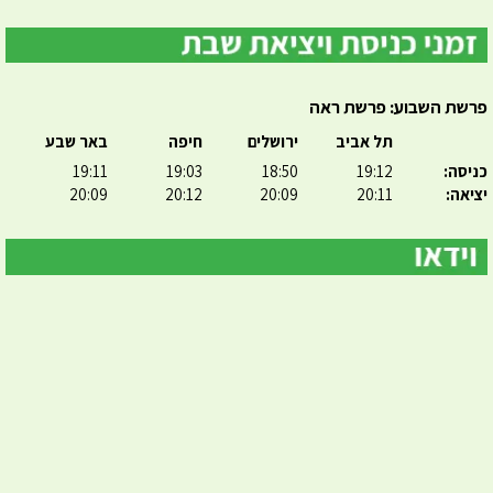
פרשת השבוע: פרשת ראה
תל אביב
ירושלים
חיפה
באר שבע
כניסה:
19:12
18:50
19:03
19:11
יציאה:
20:11
20:09
20:12
20:09