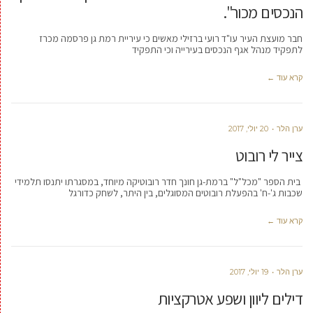
הנכסים מכור".
חבר מועצת העיר עו"ד רועי ברזילי מאשים כי עיריית רמת גן פרסמה מכרז
לתפקיד מנהל אגף הנכסים בעירייה וכי התפקיד
קרא עוד ←
ערן הלר
20 יולי, 2017
צייר לי רובוט
בית הספר "מכל"ל" ברמת-גן חונך חדר רובוטיקה מיוחד, במסגרתו יתנסו תלמידי
שכבות ג'-ח' בהפעלת רובוטים המסוגלים, בין היתר, לשחק כדורגל
קרא עוד ←
ערן הלר
19 יולי, 2017
דילים ליוון ושפע אטרקציות