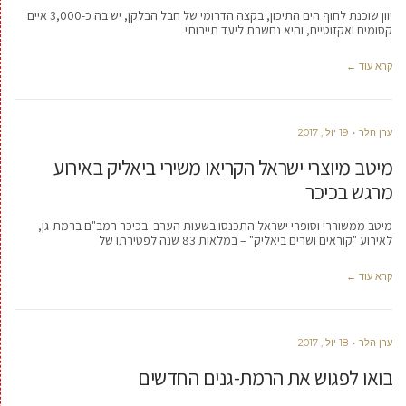
יוון שוכנת לחוף הים התיכון, בקצה הדרומי של חבל הבלקן, יש בה כ-3,000 איים
קסומים ואקזוטיים, והיא נחשבת ליעד תיירותי
קרא עוד ←
ערן הלר
19 יולי, 2017
מיטב מיוצרי ישראל הקריאו משירי ביאליק באירוע
מרגש בכיכר
מיטב ממשוררי וסופרי ישראל התכנסו בשעות הערב בכיכר רמב"ם ברמת-גן,
לאירוע "קוראים ושרים ביאליק" – במלאות 83 שנה לפטירתו של
קרא עוד ←
ערן הלר
18 יולי, 2017
בואו לפגוש את הרמת-גנים החדשים