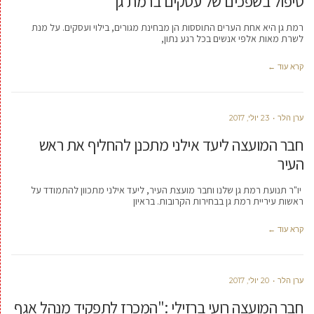
טיפול בשפכים של עסקים ברמת גן
רמת גן היא אחת הערים התוססות הן מבחינת מגורים, בילוי ועסקים. על מנת
לשרת מאות אלפי אנשים בכל רגע נתון,
קרא עוד ←
ערן הלר
23 יולי, 2017
חבר המועצה ליעד אילני מתכנן להחליף את ראש
העיר
יו"ר תנועת רמת גן שלנו וחבר מועצת העיר, ליעד אילני מתכוון להתמודד על
ראשות עיריית רמת גן בבחירות הקרובות. בראיון
קרא עוד ←
ערן הלר
20 יולי, 2017
חבר המועצה רועי ברזילי :"המכרז לתפקיד מנהל אגף