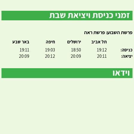
פרשת השבוע: פרשת ראה
תל אביב
ירושלים
חיפה
באר שבע
כניסה:
19:12
18:50
19:03
19:11
יציאה:
20:11
20:09
20:12
20:09