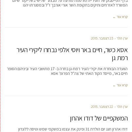
בדף הפייסבוק של העירייה פורסמה מודעה על מבצע "שלישי בשלייקס" שיזם
המשרד לאזרחים ותיקים בתקופת השר אורי אורבך ז"ל ובמסגרתו יהנו
קרא עוד ←
ערן הלר
23 דצמבר, 2015
אסא כשר, חיים באר ויוסי אלפי נבחרו ליקירי העיר
רמת גן
הוועדה הבוחרת את יקירי העיר רמת-גן בחרה ב- 17 מתושבי העיר וביניהם:הסופר
חיים באר, מייסד הקוד האתי של צה"ל הפרופ' אסא
קרא עוד ←
ערן הלר
22 דצמבר, 2015
המשקפיים של דודו אהרון
דודו אהרון חגג יום הולדת 31 ופינק את עצמו במשקפי שמש וטיסה ללונדון