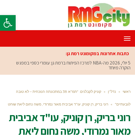
פתח סרגל
תפריט
כתבות אחרונות במקומונט רמת גן:
5 יולי, 2026
מה-NBA למרכז הפיתוח ברמת גן: עומרי כספי במפגש
הוקרה מיוחד
ראשי
»
נדל''ן
»
קוניק לקבלנים: "תמ"א 38 במתכונתה הנוכחית – לא טובה
לגבעתיים"
»
רוני בריק, רן קוניק, עו"ד אביבית מאור נמרודי, משה נחום ליאת שוחט
רוני בריק, רן קוניק, עו"ד אביבית
מאור נמרודי, משה נחום ליאת