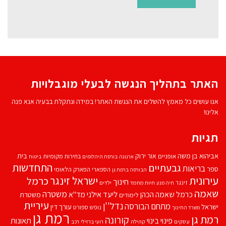
האתר בתהליך הנגשה לבעלי מוגבלויות
אנו עושים כל מאמץ להשלים את הנגשת האתר! במידה ונתקלת בבעיה אנא פנה
אלינו!
תגיות
אביהוא בן משה
בית
אור ירוק
אופניים
בחירות מקומיות
ארנונה
בורסת היהלומים
ביטוח
התחדשות
גבעתיים
בריאות
ספר
הספארי
הפארק הלאומי
הבורסה ברמת גן
עירונית
ישראל זינגר
כרמל
חינוך
זינגר
חיות מחמד
ילדים
חיה מנע
שאמה
משטרה
ליעד אילני
כרמל שאמה הכהן
מד''א
משטרת
לימודים
עיריית
נדל''ן
מתחם הבורסה
ישראל
עורך דין
נופש
ספורט
משרד החינוך
רמת גן
רמת גן
קורונה
פינוי בינוי
תאונות
עסקים
קהילה
רועי ברזילי
רכב