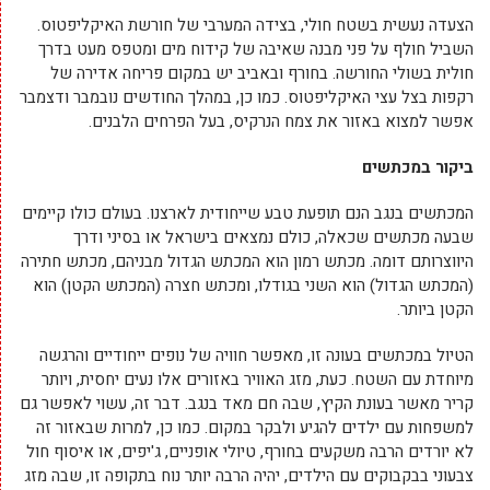
הצעדה נעשית בשטח חולי, בצידה המערבי של חורשת האיקליפטוס.
השביל חולף על פני מבנה שאיבה של קידוח מים ומטפס מעט בדרך
חולית בשולי החורשה. בחורף ובאביב יש במקום פריחה אדירה של
רקפות בצל עצי האיקליפטוס. כמו כן, במהלך החודשים נובמבר ודצמבר
אפשר למצוא באזור את צמח הנרקיס, בעל הפרחים הלבנים.
ביקור במכתשים
המכתשים בנגב הנם תופעת טבע שייחודית לארצנו. בעולם כולו קיימים
שבעה מכתשים שכאלה, כולם נמצאים בישראל או בסיני ודרך
היווצרותם דומה. מכתש רמון הוא המכתש הגדול מבניהם, מכתש חתירה
(המכתש הגדול) הוא השני בגודלו, ומכתש חצרה (המכתש הקטן) הוא
הקטן ביותר.
הטיול במכתשים בעונה זו, מאפשר חוויה של נופים ייחודיים והרגשה
מיוחדת עם השטח. כעת, מזג האוויר באזורים אלו נעים יחסית, ויותר
קריר מאשר בעונת הקיץ, שבה חם מאד בנגב. דבר זה, עשוי לאפשר גם
למשפחות עם ילדים להגיע ולבקר במקום. כמו כן, למרות שבאזור זה
לא יורדים הרבה משקעים בחורף, טיולי אופניים, ג'יפים, או איסוף חול
צבעוני בבקבוקים עם הילדים, יהיה הרבה יותר נוח בתקופה זו, שבה מזג