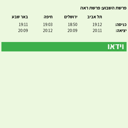
פרשת השבוע: פרשת ראה
תל אביב
ירושלים
חיפה
באר שבע
כניסה:
19:12
18:50
19:03
19:11
יציאה:
20:11
20:09
20:12
20:09