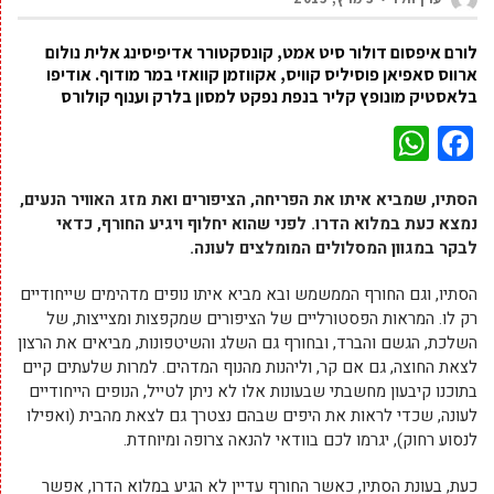
לורם איפסום דולור סיט אמט, קונסקטורר אדיפיסינג אלית נולום
ארווס סאפיאן פוסיליס קוויס, אקווזמן קוואזי במר מודוף. אודיפו
בלאסטיק מונופץ קליר בנפת נפקט למסון בלרק וענוף קולורס
WhatsApp
Facebook
הסתיו, שמביא איתו את הפריחה, הציפורים ואת מזג האוויר הנעים,
נמצא כעת במלוא הדרו. לפני שהוא יחלוף ויגיע החורף, כדאי
לבקר במגוון המסלולים המומלצים לעונה.
הסתיו, וגם החורף הממשמש ובא מביא איתו נופים מדהימים שייחודיים
רק לו. המראות הפסטורליים של הציפורים שמקפצות ומצייצות, של
השלכת, הגשם והברד, ובחורף גם השלג והשיטפונות, מביאים את הרצון
לצאת החוצה, גם אם קר, וליהנות מהנוף המדהים. למרות שלעתים קיים
בתוכנו קיבעון מחשבתי שבעונות אלו לא ניתן לטייל, הנופים הייחודיים
לעונה, שכדי לראות את היפים שבהם נצטרך גם לצאת מהבית (ואפילו
לנסוע רחוק), יגרמו לכם בוודאי להנאה צרופה ומיוחדת.
כעת, בעונת הסתיו, כאשר החורף עדיין לא הגיע במלוא הדרו, אפשר