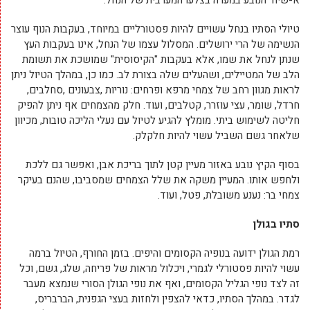
א-שיח' הנובע במערה בצלעו המערבית של הנחל.
טיולי הסתיו בנחל עשויים להיות פסטורליים במיוחד, בעקבות הנוף עוצר
הנשימה של הרי ירושלים. המסלול עצמו של הנחל, אינו בעקבות העץ
שנתן לנחל את שמו, אלא בעקבות "הקיסוסית" שמושכת את תשומת
הלב של המטיילים, ושהעלים שלה בצורת לב. כמו כן, במהלך הטיול ניתן
לראות מגוון רחב של צמחי מרפא ופרחים: נוריות ,צבעונים ,סחלבים,
חרדל, שומר, עצי עוזרר, קטלבים, ועוד. חלק מהצמחים אף ניתן להפיק
חליטה לשימוש ביתי. מומלץ להגיע לטיול עם נעלי הליכה טובות, מכיוון
שלאחר גשם השביל עשוי להיות חלקלק.
בסוף הקיץ נובע באזור מעיין קטן לתוך בריכת אבן, ואפשר גם ללכת
ולחפש אותו. המעיין משקה את שלל הצמחים שמסביבו, שהנם בעיקר
צמחי בר: נענע משובלת, פטל, ועוד.
סתיו בגולן
רמת הגולן ידועה בנופיה הקסומים והיפים. בזמן החורף, הטיול ברמה
עשוי להיות פסטורלי לגמרי, ויכלול מראות של פריחה, שלג, גשם, וכל
זה לצד נופי הגליל הקסומים, ואף את נופי הגולן הסורי שנמצא מעבר
לגדר. במהלך הסתיו, כדאי להצפין ולחזות בעצי הגפנית, הברבריס,