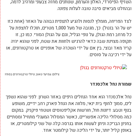
השזיף הפיסרדי, האלון והערמון, שנותנים מחזה צבעוני ומרהיב לרמה,
ובהחלט מביאים סיבה טובה לעלות צפונה.
לצד הפריחה, מומלץ לנסות ולהגיע לתצפית גבוהה על האזור (אחת כזו
יש על הר בנטל). כך, מגובה של מעל 1,000 מטרים, תוכלו לתצפת על
כל מרחב רמת הגולן, על נופי הגליל, וגם על הגולן הסורי. כמו כן, זו
תקופה מצוינת שבה כדאי להרגיש ולחוות את שטח, לפני שהוא יהיה
קריר מאד ובוצי, בין אם על ידי השכרה של אופניים או טרקטורונים, או
על ידי רכיבה על סוסים.
צילום.עמיעד טאוב.טיולי טרקטורונים בסתיו
שמורת נחל אלכסנדר
נחל אלכסנדר הוא אחד הנחלים היפים באזור השרון. לפני שהוא נשפך
לים, סמוך לחוף בית ינאי, מלווה את הנחל פארק רחב ידיים, משופע
בנוף וטבע: דיונות חול, חורשות אקליפטוסים ושטחי פיקניק. במקום
כמה מסלולי הליכה אפשריים, כאשר המסלול המעגלי מתחיל ומסתיים
בחניון הבריכה וניתן לעשות אותו בגרסה קלה של שני קילומטרים, או
באופן קליל יותר, על ידי הליכה של קילומטר אחד.