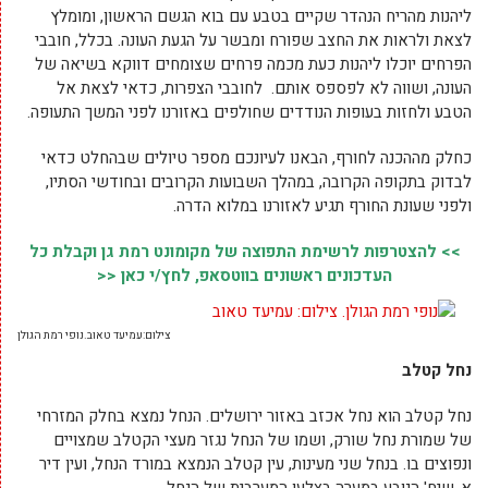
ליהנות מהריח הנהדר שקיים בטבע עם בוא הגשם הראשון, ומומלץ
לצאת ולראות את החצב שפורח ומבשר על הגעת העונה. בכלל, חובבי
הפרחים יוכלו ליהנות כעת מכמה פרחים שצומחים דווקא בשיאה של
העונה, ושווה לא לפספס אותם. לחובבי הצפרות, כדאי לצאת אל
הטבע ולחזות בעופות הנודדים שחולפים באזורנו לפני המשך התעופה.
כחלק מההכנה לחורף, הבאנו לעיונכם מספר טיולים שבהחלט כדאי
לבדוק בתקופה הקרובה, במהלך השבועות הקרובים ובחודשי הסתיו,
ולפני שעונת החורף תגיע לאזורנו במלוא הדרה.
>> להצטרפות לרשימת התפוצה של מקומונט רמת גן וקבלת כל
העדכונים ראשונים בווטסאפ, לחץ/י כאן <<
צילום:עמיעד טאוב.נופי רמת הגולן
נחל קטלב
נחל קטלב הוא נחל אכזב באזור ירושלים. הנחל נמצא בחלק המזרחי
של שמורת נחל שורק, ושמו של הנחל נגזר מעצי הקטלב שמצויים
ונפוצים בו. בנחל שני מעינות, עין קטלב הנמצא במורד הנחל, ועין דיר